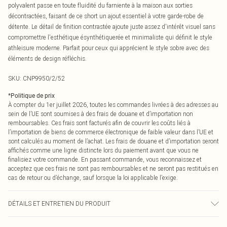
polyvalent passe en toute fluidité du farniente à la maison aux sorties
décontractées, faisant de ce short un ajout essentiel à votre garde-robe de
détente. Le détail de finition contrastée ajoute juste assez d'intérêt visuel sans
compromettre l'esthétique ésynthétiquerée et minimaliste qui définit le style
athleisure moderne. Parfait pour ceux qui apprécient le style sobre avec des
éléments de design réfléchis.
SKU:
CNP9950/2/52
*
Politique de prix
À compter du 1er juillet 2026, toutes les commandes livrées à des adresses au
sein de l’UE sont soumises à des frais de douane et d’importation non
remboursables. Ces frais sont facturés afin de couvrir les coûts liés à
l’importation de biens de commerce électronique de faible valeur dans l’UE et
sont calculés au moment de l’achat. Les frais de douane et d’importation seront
affichés comme une ligne distincte lors du paiement avant que vous ne
finalisiez votre commande. En passant commande, vous reconnaissez et
acceptez que ces frais ne sont pas remboursables et ne seront pas restitués en
cas de retour ou d’échange, sauf lorsque la loi applicable l’exige.
DÉTAILS ET ENTRETIEN DU PRODUIT
60% Coton, 40% Polyester Veuillez noter : en raison du tissu utilisé, la couleur