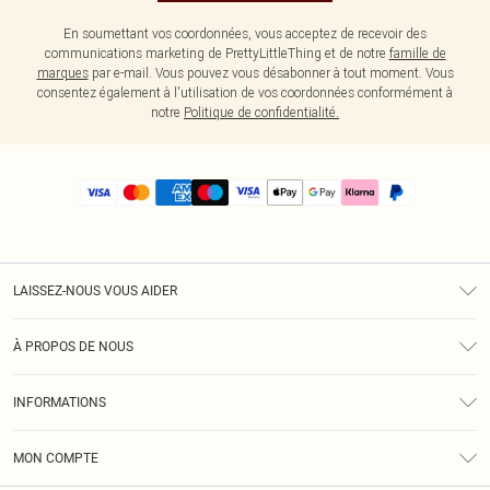
En soumettant vos coordonnées, vous acceptez de recevoir des
communications marketing de PrettyLittleThing et de notre
famille de
marques
par e-mail. Vous pouvez vous désabonner à tout moment. Vous
consentez également à l'utilisation de vos coordonnées conformément à
notre
Politique de confidentialité.
LAISSEZ-NOUS VOUS AIDER
Assistance
À PROPOS DE NOUS
Retours
À Notre Sujet
Guide Des Tailles
INFORMATIONS
PLT Réduction pour les étudiants
Livraison
Conditions Générales
Diversité
Royalty
MON COMPTE
Politique De Confidentialité
Klarna