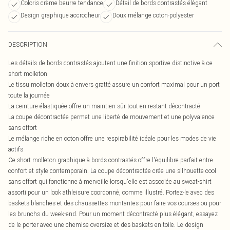
Coloris crème beurre tendance
Détail de bords contrastés élégant
Design graphique accrocheur
Doux mélange coton-polyester
DESCRIPTION
Les détails de bords contrastés ajoutent une finition sportive distinctive à ce
short molleton
Le tissu molleton doux à envers gratté assure un confort maximal pour un port
toute la journée
La ceinture élastiquée offre un maintien sûr tout en restant décontracté
La coupe décontractée permet une liberté de mouvement et une polyvalence
sans effort
Le mélange riche en coton offre une respirabilité idéale pour les modes de vie
actifs
Ce short molleton graphique à bords contrastés offre l'équilibre parfait entre
confort et style contemporain. La coupe décontractée crée une silhouette cool
sans effort qui fonctionne à merveille lorsqu'elle est associée au sweat-shirt
assorti pour un look athleisure coordonné, comme illustré. Portez-le avec des
baskets blanches et des chaussettes montantes pour faire vos courses ou pour
les brunchs du week-end. Pour un moment décontracté plus élégant, essayez
de le porter avec une chemise oversize et des baskets en toile. Le design