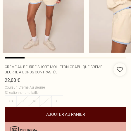
CRÈME AU BEURRE SHORT MOLLETON GRAPHIQUE CRÈME
BEURRE À BORDS CONTRASTÉS
22,00 €
Couleur
:
Crème Au Beurre
Sélectionner une taille
:
XS
S
M
L
XL
AJOUTER AU PANIER