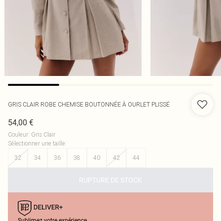
GRIS CLAIR ROBE CHEMISE BOUTONNÉE À OURLET PLISSÉ
54,00 €
Couleur
:
Gris Clair
Sélectionner une taille
:
32
34
36
38
40
42
44
RUPTURE DE STOCK
Sublimez votre expérience