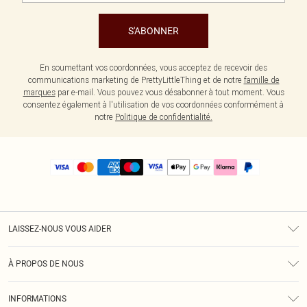
S'ABONNER
En soumettant vos coordonnées, vous acceptez de recevoir des
communications marketing de PrettyLittleThing et de notre
famille de
marques
par e-mail. Vous pouvez vous désabonner à tout moment. Vous
consentez également à l'utilisation de vos coordonnées conformément à
notre
Politique de confidentialité.
LAISSEZ-NOUS VOUS AIDER
Assistance
À PROPOS DE NOUS
Retours
À Notre Sujet
Guide Des Tailles
INFORMATIONS