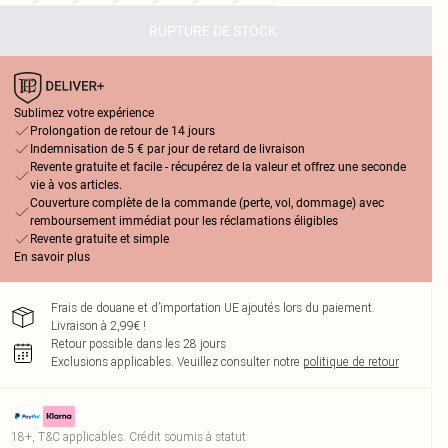
RUPTURE DE STOCK
Sublimez votre expérience
Prolongation de retour de 14 jours
Indemnisation de 5 € par jour de retard de livraison
Revente gratuite et facile - récupérez de la valeur et offrez une seconde
vie à vos articles.
Couverture complète de la commande (perte, vol, dommage) avec
remboursement immédiat pour les réclamations éligibles
Revente gratuite et simple
En savoir plus
Frais de douane et d’importation UE ajoutés lors du paiement.
Livraison à 2,99€ !
Retour possible dans les 28 jours
Exclusions applicables.
Veuillez consulter notre
politique de retour
18+, T&C applicables. Crédit soumis à statut