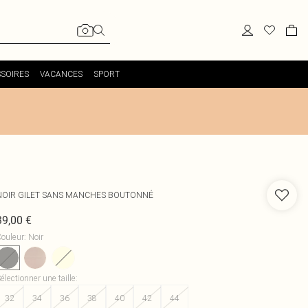
SOIRES
VACANCES
SPORT
NOIR GILET SANS MANCHES BOUTONNÉ
39,00 €
ouleur
:
Noir
électionner une taille
:
32
34
36
38
40
42
44