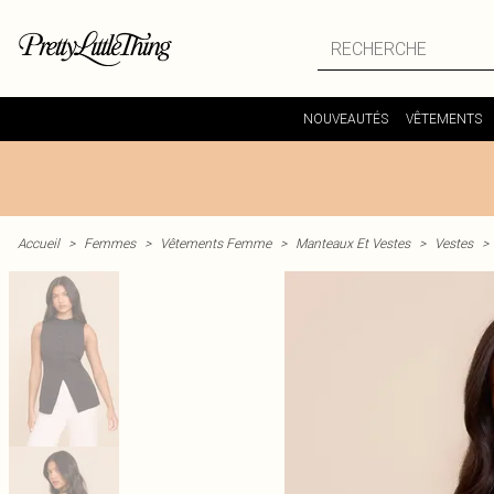
NOUVEAUTÉS
VÊTEMENTS
Accueil
>
Femmes
>
Vêtements Femme
>
Manteaux Et Vestes
>
Vestes
>