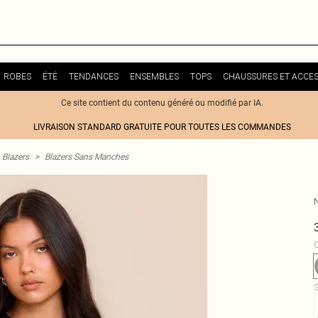
ROBES
ÉTÉ
TENDANCES
ENSEMBLES
TOPS
CHAUSSURES ET ACCES
Ce site contient du contenu généré ou modifié par IA.
LIVRAISON STANDARD GRATUITE POUR TOUTES LES COMMANDES
Blazers
>
Blazers Sans Manches
C
S