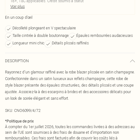
18+, T&C applicables. Crédit soumis à statut
Voir plus
En un coup d’œil
Décolleté plongeant en V spectaculaire
Taille cintrée à double boutonnage
Épaules rembourrées audacieuses
Longueur mini chic
Détails plissés raffinés
DESCRIPTION
Rayonnez d'un glamour raffiné avec la robe blazer plissée en satin champagne.
Confectionnée dans un satin luxueux aux reflets champagne, cette robe de
style blazer présente des épaules structurées, des détails plissés et une coupe
ajustée. Associez-la à des escarpins à brides et des accessoires délicats pour
un look de soirée élégant et sans effort.
SKU:
CNO6099/4/72
*
Politique de prix
À compter du 1er juillet 2026, toutes les commandes livrées à des adresses au
sein de l’UE sont soumises à des frais de douane et d’importation non
remboursables. Ces frais sont facturés afin de couvrir les coûts liés à