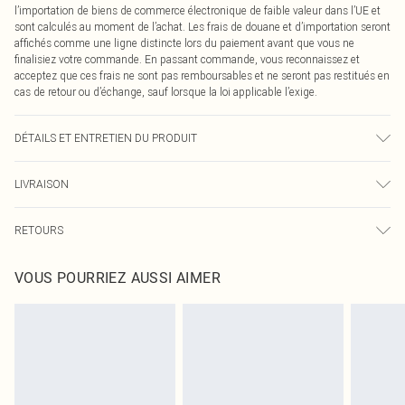
l’importation de biens de commerce électronique de faible valeur dans l’UE et
sont calculés au moment de l’achat. Les frais de douane et d’importation seront
affichés comme une ligne distincte lors du paiement avant que vous ne
finalisiez votre commande. En passant commande, vous reconnaissez et
acceptez que ces frais ne sont pas remboursables et ne seront pas restitués en
cas de retour ou d’échange, sauf lorsque la loi applicable l’exige.
DÉTAILS ET ENTRETIEN DU PRODUIT
90,0 % Polyester, 10,0 % Élasthanne Veuillez noter : en raison du tissu utilisé,
LIVRAISON
la couleur peut déteindre.
Livraison standard France
0
RETOURS
Jusqu'à 7 jours ouvrables
Un problème survient ? Vous disposez de 21 jours à compter de la réception
Livraison express France
€7.99
VOUS POURRIEZ AUSSI AIMER
pour nous retourner un article.
Jusqu'à 2-3 jours ouvrables
Veuillez noter que nous ne pouvons pas rembourser les masques tendance, les
Livraison en Point Relais
€2.99
cosmétiques, les bijoux pour piercings, les jouets pour adultes, les maillots de
Jusqu'à 7 jours ouvrables
bain ou la lingerie si l'opercule d'hygiène est endommagé ou endommagé.
Les chaussures et/ou vêtements doivent être non portés, non lavés et porter
leurs étiquettes d'origine. Les chaussures doivent également être essayées en
intérieur. Les articles pour la maison, y compris le linge de lit, les matelas, les