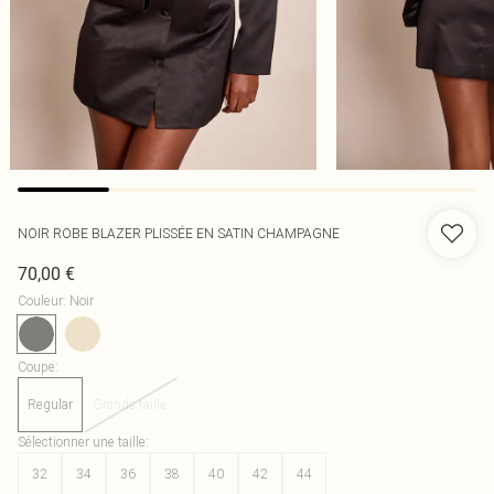
NOIR ROBE BLAZER PLISSÉE EN SATIN CHAMPAGNE
70,00 €
Couleur
:
Noir
Coupe
:
Regular
Grande taille
Sélectionner une taille
:
32
34
36
38
40
42
44