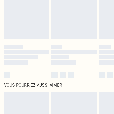
surmatelas et les oreillers, doivent être inutilisés et dans leur emballage
d'origine non ouvert. Ceci n'affecte pas vos droits statutaires.
Cliquez
ici
pour consulter l'intégralité de notre politique de retour.
VOUS POURRIEZ AUSSI AIMER