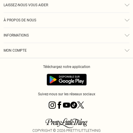
LAISSEZ-NOUS VOUS AIDER
Assistance
À PROPOS DE NOUS
Retours
À Notre Sujet
Guide Des Tailles
INFORMATIONS
PLT Réduction pour les étudiants
Livraison
Conditions Générales
Diversité
Royalty
MON COMPTE
Politique De Confidentialité
Klarna
Cookies
Informations Sur L’App PLT
Réduction étudiant - Student Beans
Téléchargez notre application
Historique
Suivez-nous sur les réseaux sociaux
COPYRIGHT ©
2026
PRETTYLITTLETHING