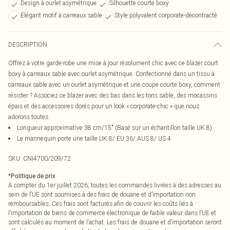
Design à ourlet asymétrique
Silhouette courte boxy
Élégant motif à carreaux sable
Style polyvalent corporate-décontracté
DESCRIPTION
Offrez à votre garde-robe une mise à jour résolument chic avec ce blazer court
boxy à carreaux sable avec ourlet asymétrique. Confectionné dans un tissu à
carreaux sable avec un ourlet asymétrique et une coupe courte boxy, comment
résister ? Associez ce blazer avec des bas dans les tons sable, des mocassins
épais et des accessoires dorés pour un look « corporate-chic » que nous
adorons toutes.
Longueur approximative 38 cm/15" (Basé sur un échantillon taille UK 8)
Le mannequin porte une taille UK 8/ EU 36/ AUS 8/ US 4
SKU:
CNI4700/209/72
*
Politique de prix
À compter du 1er juillet 2026, toutes les commandes livrées à des adresses au
sein de l’UE sont soumises à des frais de douane et d’importation non
remboursables. Ces frais sont facturés afin de couvrir les coûts liés à
l’importation de biens de commerce électronique de faible valeur dans l’UE et
sont calculés au moment de l’achat. Les frais de douane et d’importation seront