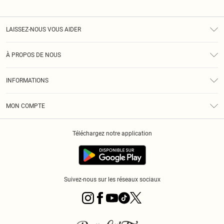
LAISSEZ-NOUS VOUS AIDER
Assistance
À PROPOS DE NOUS
Retours
À Notre Sujet
Guide Des Tailles
INFORMATIONS
PLT Réduction pour les étudiants
Livraison
Conditions Générales
Diversité
Royalty
MON COMPTE
Politique De Confidentialité
Klarna
Cookies
Informations Sur L’App PLT
Réduction étudiant - Student Beans
Téléchargez notre application
Historique
Suivez-nous sur les réseaux sociaux