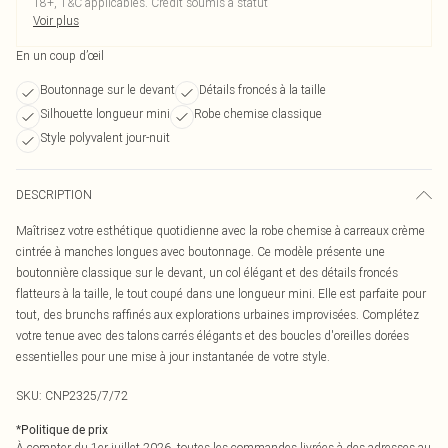
18+, T&C applicables. Crédit soumis à statut
Voir plus
En un coup d’œil
Boutonnage sur le devant
Détails froncés à la taille
Silhouette longueur mini
Robe chemise classique
Style polyvalent jour-nuit
DESCRIPTION
Maîtrisez votre esthétique quotidienne avec la robe chemise à carreaux crème
cintrée à manches longues avec boutonnage. Ce modèle présente une
boutonnière classique sur le devant, un col élégant et des détails froncés
flatteurs à la taille, le tout coupé dans une longueur mini. Elle est parfaite pour
tout, des brunchs raffinés aux explorations urbaines improvisées. Complétez
votre tenue avec des talons carrés élégants et des boucles d'oreilles dorées
essentielles pour une mise à jour instantanée de votre style.
SKU:
CNP2325/7/72
*
Politique de prix
À compter du 1er juillet 2026, toutes les commandes livrées à des adresses au