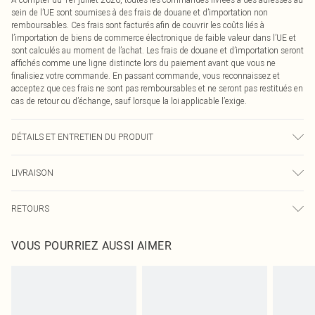
sein de l’UE sont soumises à des frais de douane et d’importation non
remboursables. Ces frais sont facturés afin de couvrir les coûts liés à
l’importation de biens de commerce électronique de faible valeur dans l’UE et
sont calculés au moment de l’achat. Les frais de douane et d’importation seront
affichés comme une ligne distincte lors du paiement avant que vous ne
finalisiez votre commande. En passant commande, vous reconnaissez et
acceptez que ces frais ne sont pas remboursables et ne seront pas restitués en
cas de retour ou d’échange, sauf lorsque la loi applicable l’exige.
DÉTAILS ET ENTRETIEN DU PRODUIT
100% Coton Veuillez noter : en raison du tissu utilisé, la couleur peut déteindre.
LIVRAISON
Livraison standard France
€2.99
RETOURS
Jusqu'à 7 jours ouvrables
Un problème survient ? Vous disposez de 21 jours à compter de la réception
Livraison express France
€9.99
VOUS POURRIEZ AUSSI AIMER
pour nous retourner un article.
Jusqu'à 2-3 jours ouvrables
Veuillez noter que nous ne pouvons pas rembourser les masques tendance, les
Livraison en Point Relais
€2.99
cosmétiques, les bijoux pour piercings, les jouets pour adultes, les maillots de
Jusqu'à 7 jours ouvrables
bain ou la lingerie si l'opercule d'hygiène est endommagé ou endommagé.
Les chaussures et/ou vêtements doivent être non portés, non lavés et porter