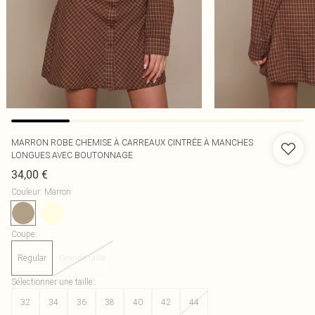
MARRON ROBE CHEMISE À CARREAUX CINTRÉE À MANCHES
LONGUES AVEC BOUTONNAGE
34,00 €
Couleur
:
Marron
Coupe
:
Regular
Grande taille
Sélectionner une taille
:
32
34
36
38
40
42
44