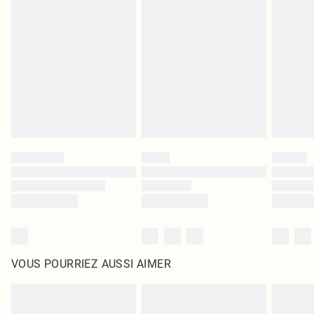
leurs étiquettes d'origine. Les chaussures doivent également être essayées en
intérieur. Les articles pour la maison, y compris le linge de lit, les matelas, les
surmatelas et les oreillers, doivent être inutilisés et dans leur emballage
d'origine non ouvert. Ceci n'affecte pas vos droits statutaires.
Cliquez
ici
pour consulter l'intégralité de notre politique de retour.
VOUS POURRIEZ AUSSI AIMER