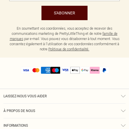
S'ABONNER
En soumettant vos coordonnées, vous acceptez de recevoir des
communications marketing de PrettyLittleThing et de notre
famille de
marques
par e-mail. Vous pouvez vous désabonner à tout moment. Vous
consentez également à l'utilisation de vos coordonnées conformément à
notre
Politique de confidentialité.
LAISSEZ-NOUS VOUS AIDER
Assistance
À PROPOS DE NOUS
Retours
À Notre Sujet
Guide Des Tailles
INFORMATIONS