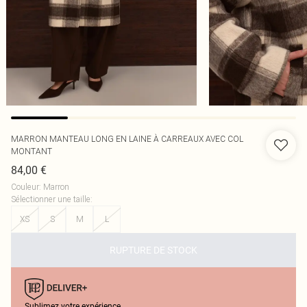
MARRON MANTEAU LONG EN LAINE À CARREAUX AVEC COL
MONTANT
84,00 €
Couleur
:
Marron
Sélectionner une taille
:
XS
S
M
L
RUPTURE DE STOCK
Sublimez votre expérience