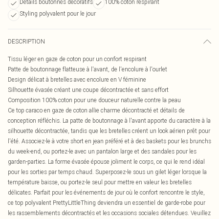
Détails boutonnés décoratifs
100% coton respirant
Styling polyvalent pour le jour
DESCRIPTION
Tissu léger en gaze de coton pour un confort respirant
Patte de boutonnage flatteuse à l'avant, de l'encolure à l'ourlet
Design délicat à bretelles avec encolure en V féminine
Silhouette évasée créant une coupe décontractée et sans effort
Composition 100% coton pour une douceur naturelle contre la peau
Ce top caraco en gaze de coton allie charme décontracté et détails de
conception réfléchis. La patte de boutonnage à l'avant apporte du caractère à la
silhouette décontractée, tandis que les bretelles créent un look aérien prêt pour
l'été. Associez-le à votre short en jean préféré et à des baskets pour les brunchs
du week-end, ou portez-le avec un pantalon large et des sandales pour les
garden-parties. La forme évasée épouse joliment le corps, ce qui le rend idéal
pour les sorties par temps chaud. Superposez-le sous un gilet léger lorsque la
température baisse, ou portez-le seul pour mettre en valeur les bretelles
délicates. Parfait pour les événements de jour où le confort rencontre le style,
ce top polyvalent PrettyLittleThing deviendra un essentiel de garde-robe pour
les rassemblements décontractés et les occasions sociales détendues. Veuillez