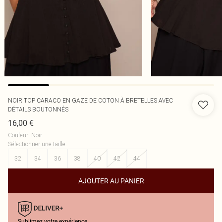
NOIR TOP CARACO EN GAZE DE COTON À BRETELLES AVEC
DÉTAILS BOUTONNÉS
16,00 €
Couleur
:
Noir
Sélectionner une taille
:
32
34
36
38
40
42
44
AJOUTER AU PANIER
Sublimez votre expérience