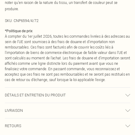
noter qu'en raison de la nature du tissu, un transfert de couleur peut se
produire.
SKU:
CNP6594/4/72
*
Politique de prix
À compter du 1er juillet 2026, toutes les commandes livrées à des adresses au
sein de l’UE sont soumises à des frais de douane et d’importation non
remboursables. Ces frais sont facturés afin de couvrir les coûts liés à
l’importation de biens de commerce électronique de faible valeur dans l’UE et
sont calculés au moment de l’achat. Les frais de douane et d’importation seront
affichés comme une ligne distincte lors du paiement avant que vous ne
finalisiez votre commande. En passant commande, vous reconnaissez et
acceptez que ces frais ne sont pas remboursables et ne seront pas restitués en
cas de retour ou d’échange, sauf lorsque la loi applicable l’exige.
DÉTAILS ET ENTRETIEN DU PRODUIT
100% Coton Veuillez noter : en raison du tissu utilisé, un transfert de couleur
LIVRAISON
peut se produire.
Livraison standard France
0
RETOURS
Jusqu'à 7 jours ouvrables