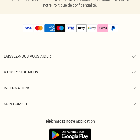
notre
Politique de confidentialité.
LAISSEZ-NOUS VOUS AIDER
Assistance
À PROPOS DE NOUS
Retours
À Notre Sujet
Guide Des Tailles
INFORMATIONS
PLT Réduction pour les étudiants
Livraison
Conditions Générales
Diversité
Royalty
MON COMPTE
Politique De Confidentialité
Klarna
Cookies
Informations Sur L’App PLT
Réduction étudiant - Student Beans
Téléchargez notre application
Historique