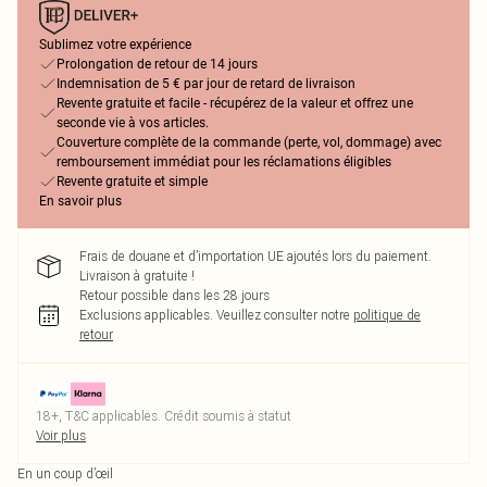
Sublimez votre expérience
Prolongation de retour de 14 jours
Indemnisation de 5 € par jour de retard de livraison
Revente gratuite et facile - récupérez de la valeur et offrez une
seconde vie à vos articles.
Couverture complète de la commande (perte, vol, dommage) avec
remboursement immédiat pour les réclamations éligibles
Revente gratuite et simple
En savoir plus
Frais de douane et d’importation UE ajoutés lors du paiement.
Livraison à gratuite !
Retour possible dans les 28 jours
Exclusions applicables.
Veuillez consulter notre
politique de
retour
18+, T&C applicables. Crédit soumis à statut
Voir plus
En un coup d’œil