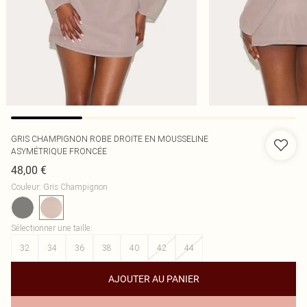
GRIS CHAMPIGNON ROBE DROITE EN MOUSSELINE
ASYMÉTRIQUE FRONCÉE
48,00 €
Couleur
:
Gris Champignon
Sélectionner une taille
:
32
34
36
38
40
42
44
AJOUTER AU PANIER