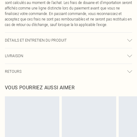
sont calculés au moment de l’achat. Les frais de douane et d’importation seront
affichés comme une ligne distincte lors du paiement avant que vous ne
finalisiez votre commande. En passant commande, vous reconnaissez et
acceptez que ces frais ne sont pas remboursables et ne seront pas restitués en
cas de retour ou d’échange, sauf lorsque la loi applicable l’exige.
DÉTAILS ET ENTRETIEN DU PRODUIT
100,0 % Polyester Veuillez noter : en raison du tissu utilisé, la couleur peut
LIVRAISON
déteindre.
Livraison standard France
0
RETOURS
Jusqu'à 7 jours ouvrables
Un problème survient ? Vous disposez de 21 jours à compter de la réception
Livraison express France
€7.99
VOUS POURRIEZ AUSSI AIMER
pour nous retourner un article.
Jusqu'à 2-3 jours ouvrables
Veuillez noter que nous ne pouvons pas rembourser les masques tendance, les
Livraison en Point Relais
€2.99
cosmétiques, les bijoux pour piercings, les jouets pour adultes, les maillots de
Jusqu'à 7 jours ouvrables
bain ou la lingerie si l'opercule d'hygiène est endommagé ou endommagé.
Les chaussures et/ou vêtements doivent être non portés, non lavés et porter
leurs étiquettes d'origine. Les chaussures doivent également être essayées en
intérieur. Les articles pour la maison, y compris le linge de lit, les matelas, les
surmatelas et les oreillers, doivent être inutilisés et dans leur emballage