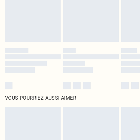
d'origine non ouvert. Ceci n'affecte pas vos droits statutaires.
Cliquez
ici
pour consulter l'intégralité de notre politique de retour.
VOUS POURRIEZ AUSSI AIMER