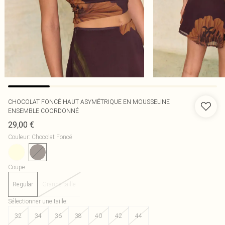
CHOCOLAT FONCÉ HAUT ASYMÉTRIQUE EN MOUSSELINE
ENSEMBLE COORDONNÉ
29,00 €
Couleur
:
Chocolat Foncé
Coupe
:
Regular
Grande taille
Sélectionner une taille
:
32
34
36
38
40
42
44