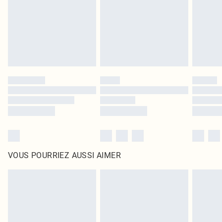
d'origine non ouvert. Ceci n'affecte pas vos droits statutaires.
Cliquez
ici
pour consulter l'intégralité de notre politique de retour.
VOUS POURRIEZ AUSSI AIMER