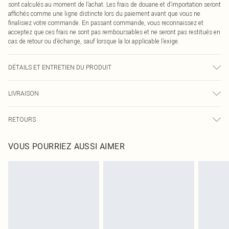
sont calculés au moment de l’achat. Les frais de douane et d’importation seront
affichés comme une ligne distincte lors du paiement avant que vous ne
finalisiez votre commande. En passant commande, vous reconnaissez et
acceptez que ces frais ne sont pas remboursables et ne seront pas restitués en
cas de retour ou d’échange, sauf lorsque la loi applicable l’exige.
DÉTAILS ET ENTRETIEN DU PRODUIT
100,0 % Polyester Veuillez noter : en raison du tissu utilisé, la couleur peut
LIVRAISON
déteindre.
Livraison standard France
0
RETOURS
Jusqu'à 7 jours ouvrables
Un problème survient ? Vous disposez de 21 jours à compter de la réception
Livraison express France
€7.99
VOUS POURRIEZ AUSSI AIMER
pour nous retourner un article.
Jusqu'à 2-3 jours ouvrables
Veuillez noter que nous ne pouvons pas rembourser les masques tendance, les
Livraison en Point Relais
€2.99
cosmétiques, les bijoux pour piercings, les jouets pour adultes, les maillots de
Jusqu'à 7 jours ouvrables
bain ou la lingerie si l'opercule d'hygiène est endommagé ou endommagé.
Les chaussures et/ou vêtements doivent être non portés, non lavés et porter
leurs étiquettes d'origine. Les chaussures doivent également être essayées en
intérieur. Les articles pour la maison, y compris le linge de lit, les matelas, les
surmatelas et les oreillers, doivent être inutilisés et dans leur emballage