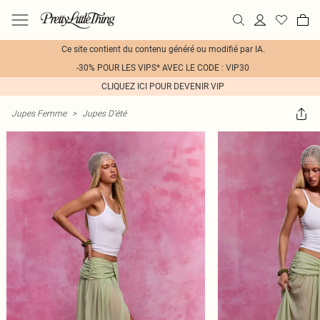
Ce site contient du contenu généré ou modifié par IA.
-30% POUR LES VIPS* AVEC LE CODE : VIP30
CLIQUEZ ICI POUR DEVENIR VIP
Jupes Femme
>
Jupes D'été