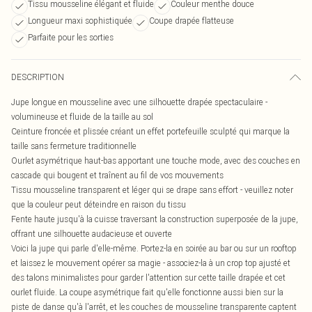
Tissu mousseline élégant et fluide
Couleur menthe douce
Longueur maxi sophistiquée
Coupe drapée flatteuse
Parfaite pour les sorties
DESCRIPTION
Jupe longue en mousseline avec une silhouette drapée spectaculaire -
volumineuse et fluide de la taille au sol
Ceinture froncée et plissée créant un effet portefeuille sculpté qui marque la
taille sans fermeture traditionnelle
Ourlet asymétrique haut-bas apportant une touche mode, avec des couches en
cascade qui bougent et traînent au fil de vos mouvements
Tissu mousseline transparent et léger qui se drape sans effort - veuillez noter
que la couleur peut déteindre en raison du tissu
Fente haute jusqu'à la cuisse traversant la construction superposée de la jupe,
offrant une silhouette audacieuse et ouverte
Voici la jupe qui parle d'elle-même. Portez-la en soirée au bar ou sur un rooftop
et laissez le mouvement opérer sa magie - associez-la à un crop top ajusté et
des talons minimalistes pour garder l'attention sur cette taille drapée et cet
ourlet fluide. La coupe asymétrique fait qu'elle fonctionne aussi bien sur la
piste de danse qu'à l'arrêt, et les couches de mousseline transparente captent