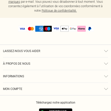
marques
par e-mail. Vous pouvez vous désabonner à tout moment. Vous
consentez également à l'utilisation de vos coordonnées conformément à
notre
Politique de confidentialité.
LAISSEZ-NOUS VOUS AIDER
Assistance
À PROPOS DE NOUS
Retours
À Notre Sujet
Guide Des Tailles
INFORMATIONS
PLT Réduction pour les étudiants
Livraison
Conditions Générales
Diversité
Royalty
MON COMPTE
Politique De Confidentialité
Klarna
Cookies
Informations Sur L’App PLT
Réduction étudiant - Student Beans
Téléchargez notre application
Historique