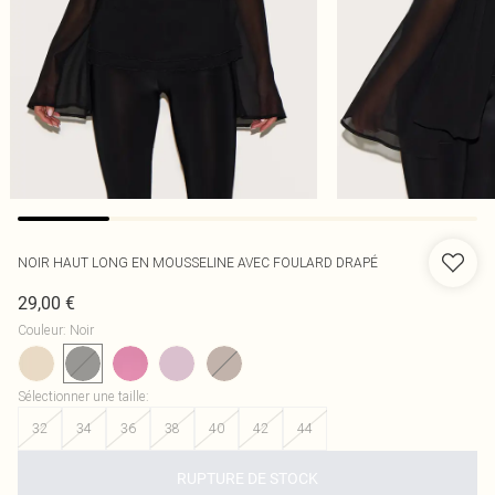
NOIR HAUT LONG EN MOUSSELINE AVEC FOULARD DRAPÉ
29,00 €
Couleur
:
Noir
Sélectionner une taille
:
32
34
36
38
40
42
44
RUPTURE DE STOCK