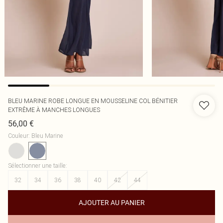
BLEU MARINE ROBE LONGUE EN MOUSSELINE COL BÉNITIER
EXTRÊME À MANCHES LONGUES
56,00 €
Couleur
:
Bleu Marine
Sélectionner une taille
:
32
34
36
38
40
42
44
AJOUTER AU PANIER