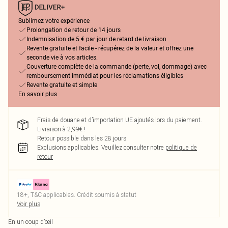
Sublimez votre expérience
Prolongation de retour de 14 jours
Indemnisation de 5 € par jour de retard de livraison
Revente gratuite et facile - récupérez de la valeur et offrez une
seconde vie à vos articles.
Couverture complète de la commande (perte, vol, dommage) avec
remboursement immédiat pour les réclamations éligibles
Revente gratuite et simple
En savoir plus
Frais de douane et d’importation UE ajoutés lors du paiement.
Livraison à 2,99€ !
Retour possible dans les 28 jours
Exclusions applicables.
Veuillez consulter notre
politique de
retour
18+, T&C applicables. Crédit soumis à statut
Voir plus
En un coup d’œil