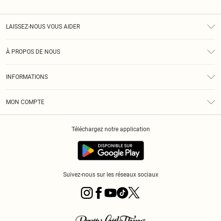
LAISSEZ-NOUS VOUS AIDER
Assistance
À PROPOS DE NOUS
Retours
À Notre Sujet
Guide Des Tailles
INFORMATIONS
PLT Réduction pour les étudiants
Livraison
Conditions Générales
Diversité
Royalty
MON COMPTE
Politique De Confidentialité
Klarna
Cookies
Informations Sur L’App PLT
Réduction étudiant - Student Beans
Téléchargez notre application
Historique
Suivez-nous sur les réseaux sociaux