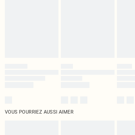
leurs étiquettes d'origine. Les chaussures doivent également être essayées en
intérieur. Les articles pour la maison, y compris le linge de lit, les matelas, les
surmatelas et les oreillers, doivent être inutilisés et dans leur emballage
d'origine non ouvert. Ceci n'affecte pas vos droits statutaires.
Cliquez
ici
pour consulter l'intégralité de notre politique de retour.
VOUS POURRIEZ AUSSI AIMER