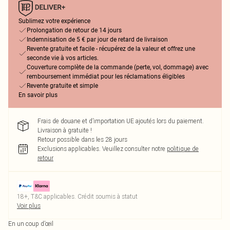
Sublimez votre expérience
Prolongation de retour de 14 jours
Indemnisation de 5 € par jour de retard de livraison
Revente gratuite et facile - récupérez de la valeur et offrez une
seconde vie à vos articles.
Couverture complète de la commande (perte, vol, dommage) avec
remboursement immédiat pour les réclamations éligibles
Revente gratuite et simple
En savoir plus
Frais de douane et d’importation UE ajoutés lors du paiement.
Livraison à gratuite !
Retour possible dans les 28 jours
Exclusions applicables.
Veuillez consulter notre
politique de
retour
18+, T&C applicables. Crédit soumis à statut
Voir plus
En un coup d’œil