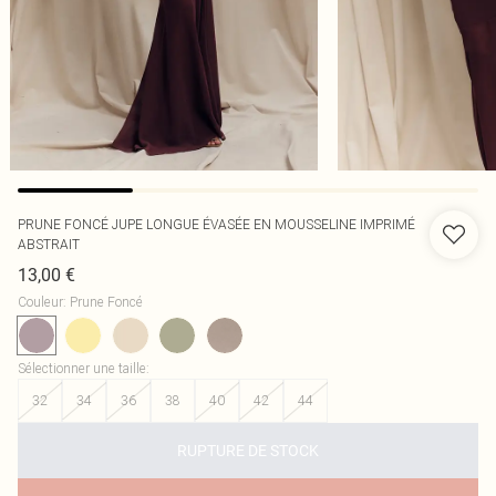
PRUNE FONCÉ JUPE LONGUE ÉVASÉE EN MOUSSELINE IMPRIMÉ
ABSTRAIT
13,00 €
Couleur
:
Prune Foncé
Sélectionner une taille
:
32
34
36
38
40
42
44
RUPTURE DE STOCK