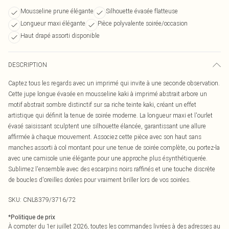
Mousseline prune élégante
Silhouette évasée flatteuse
Longueur maxi élégante
Pièce polyvalente soirée/occasion
Haut drapé assorti disponible
DESCRIPTION
Captez tous les regards avec un imprimé qui invite à une seconde observation.
Cette jupe longue évasée en mousseline kaki à imprimé abstrait arbore un
motif abstrait sombre distinctif sur sa riche teinte kaki, créant un effet
artistique qui définit la tenue de soirée moderne. La longueur maxi et l'ourlet
évasé saisissant sculptent une silhouette élancée, garantissant une allure
affirmée à chaque mouvement. Associez cette pièce avec son haut sans
manches assorti à col montant pour une tenue de soirée complète, ou portez-la
avec une camisole unie élégante pour une approche plus ésynthétiquerée.
Sublimez l'ensemble avec des escarpins noirs raffinés et une touche discrète
de boucles d'oreilles dorées pour vraiment briller lors de vos soirées.
SKU:
CNL8379/3716/72
*
Politique de prix
À compter du 1er juillet 2026, toutes les commandes livrées à des adresses au