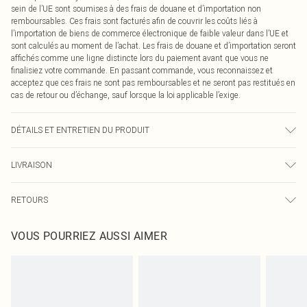
sein de l’UE sont soumises à des frais de douane et d’importation non
remboursables. Ces frais sont facturés afin de couvrir les coûts liés à
l’importation de biens de commerce électronique de faible valeur dans l’UE et
sont calculés au moment de l’achat. Les frais de douane et d’importation seront
affichés comme une ligne distincte lors du paiement avant que vous ne
finalisiez votre commande. En passant commande, vous reconnaissez et
acceptez que ces frais ne sont pas remboursables et ne seront pas restitués en
cas de retour ou d’échange, sauf lorsque la loi applicable l’exige.
DÉTAILS ET ENTRETIEN DU PRODUIT
95,0 % polyester, 5,0 % élasthanne. Veuillez noter : en raison du tissu utilisé,
LIVRAISON
des transferts de couleur peuvent se produire.
Livraison standard France
0
RETOURS
Jusqu'à 7 jours ouvrables
Un problème survient ? Vous disposez de 21 jours à compter de la réception
Livraison express France
€7.99
VOUS POURRIEZ AUSSI AIMER
pour nous retourner un article.
Jusqu'à 2-3 jours ouvrables
Veuillez noter que nous ne pouvons pas rembourser les masques tendance, les
Livraison en Point Relais
€2.99
cosmétiques, les bijoux pour piercings, les jouets pour adultes, les maillots de
Jusqu'à 7 jours ouvrables
bain ou la lingerie si l'opercule d'hygiène est endommagé ou endommagé.
Les chaussures et/ou vêtements doivent être non portés, non lavés et porter