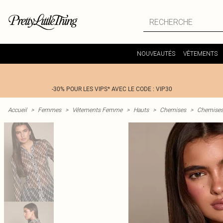
NOUVEAUTÉS
VÊTEMENTS
-30% POUR LES VIPS* AVEC LE CODE : VIP30
Accueil
>
Femmes
>
Vêtements Femme
>
Hauts
>
Chemises
>
Chemises