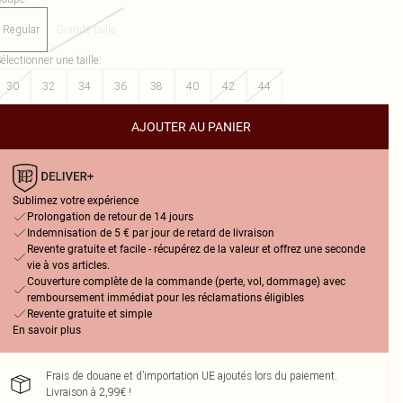
Regular
Grande taille
électionner une taille
:
30
32
34
36
38
40
42
44
AJOUTER AU PANIER
Sublimez votre expérience
Prolongation de retour de 14 jours
Indemnisation de 5 € par jour de retard de livraison
Revente gratuite et facile - récupérez de la valeur et offrez une seconde
vie à vos articles.
Couverture complète de la commande (perte, vol, dommage) avec
remboursement immédiat pour les réclamations éligibles
Revente gratuite et simple
En savoir plus
Frais de douane et d’importation UE ajoutés lors du paiement.
Livraison à 2,99€ !