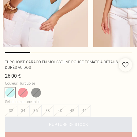
TURQUOISE CARACO EN MOUSSELINE ROUGE TOMATE À DÉTAILS
DORÉS AU DOS
26,00 €
Couleur
:
Turquoise
Sélectionner une taille
:
32
34
36
38
40
42
44
RUPTURE DE STOCK