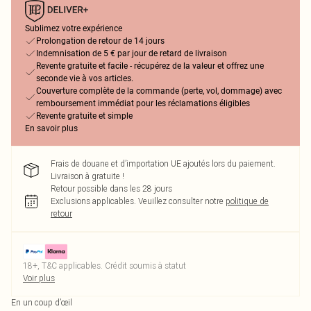
Sublimez votre expérience
Prolongation de retour de 14 jours
Indemnisation de 5 € par jour de retard de livraison
Revente gratuite et facile - récupérez de la valeur et offrez une
seconde vie à vos articles.
Couverture complète de la commande (perte, vol, dommage) avec
remboursement immédiat pour les réclamations éligibles
Revente gratuite et simple
En savoir plus
Frais de douane et d’importation UE ajoutés lors du paiement.
Livraison à gratuite !
Retour possible dans les 28 jours
Exclusions applicables.
Veuillez consulter notre
politique de
retour
18+, T&C applicables. Crédit soumis à statut
Voir plus
En un coup d’œil