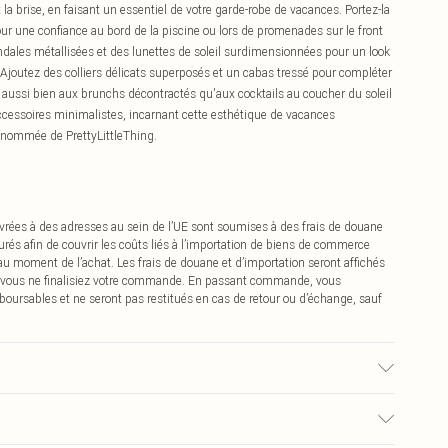
 la brise, en faisant un essentiel de votre garde-robe de vacances. Portez-la
our une confiance au bord de la piscine ou lors de promenades sur le front
sandales métallisées et des lunettes de soleil surdimensionnées pour un look
 Ajoutez des colliers délicats superposés et un cabas tressé pour compléter
t aussi bien aux brunchs décontractés qu'aux cocktails au coucher du soleil
accessoires minimalistes, incarnant cette esthétique de vacances
renommée de PrettyLittleThing.
vrées à des adresses au sein de l’UE sont soumises à des frais de douane
urés afin de couvrir les coûts liés à l’importation de biens de commerce
 au moment de l’achat. Les frais de douane et d’importation seront affichés
 vous ne finalisiez votre commande. En passant commande, vous
boursables et ne seront pas restitués en cas de retour ou d’échange, sauf
é, la couleur peut déteindre.