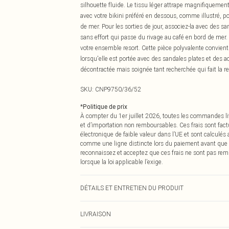
silhouette fluide. Le tissu léger attrape magnifiquement
avec votre bikini préféré en dessous, comme illustré, p
de mer. Pour les sorties de jour, associez-la avec des 
sans effort qui passe du rivage au café en bord de mer.
votre ensemble resort. Cette pièce polyvalente convien
lorsqu'elle est portée avec des sandales plates et des 
décontractée mais soignée tant recherchée qui fait la 
SKU:
CNP9750/36/52
*
Politique de prix
À compter du 1er juillet 2026, toutes les commandes li
et d’importation non remboursables. Ces frais sont fact
électronique de faible valeur dans l’UE et sont calculés
comme une ligne distincte lors du paiement avant que
reconnaissez et acceptez que ces frais ne sont pas rem
lorsque la loi applicable l’exige.
DÉTAILS ET ENTRETIEN DU PRODUIT
100% Polyester Veuillez noter : en raison du tissu utilis
LIVRAISON