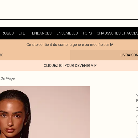
ROBES
ÉTÉ
TENDANCES
ENSEMBLES
TOPS
CHAUSSURES ET ACCES
Ce site contient du contenu généré ou modifié par IA.
30
LIVRAISO
CLIQUEZ ICI POUR DEVENIR VIP
De Plage
C
S