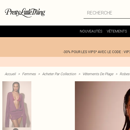
NOUVEAUTÉS
VÊTEMENTS
-30% POUR LES VIPS* AVEC LE CODE : VIP
Accueil
>
Femmes
>
Acheter Par Collection
>
Vêtements De Plage
>
Robes 