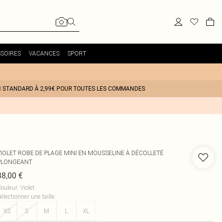
SOIRES
VACANCES
SPORT
N STANDARD À 2,99€ POUR TOUTES LES COMMANDES
VIOLET ROBE DE PLAGE MINI EN MOUSSELINE À DÉCOLLETÉ
PLONGEANT
38,00 €
ouleur
:
Violet
électionner une taille
:
XS
S
M
L
XL