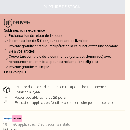
RUPTURE DE STOCK
Sublimez votre expérience
Prolongation de retour de 14 jours
Indemnisation de 5 € par jour de retard de livraison
Revente gratuite et facile - récupérez de la valeur et offrez une seconde
vie à vos articles.
Couverture complète de la commande (perte, vol, dommage) avec
remboursement immédiat pour les réclamations éligibles
Revente gratuite et simple
En savoir plus
Frais de douane et d’importation UE ajoutés lors du paiement.
Livraison à 2,99€ !
Retour possible dans les 28 jours
Exclusions applicables.
Veuillez consulter notre
politique de retour
18+, T&C applicables. Crédit soumis à statut
Voir plus