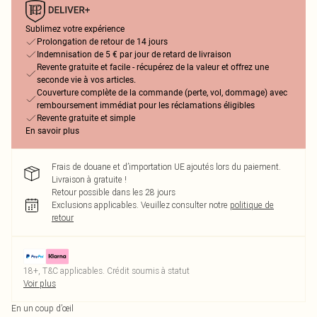
Sublimez votre expérience
Prolongation de retour de 14 jours
Indemnisation de 5 € par jour de retard de livraison
Revente gratuite et facile - récupérez de la valeur et offrez une
seconde vie à vos articles.
Couverture complète de la commande (perte, vol, dommage) avec
remboursement immédiat pour les réclamations éligibles
Revente gratuite et simple
En savoir plus
Frais de douane et d’importation UE ajoutés lors du paiement.
Livraison à gratuite !
Retour possible dans les 28 jours
Exclusions applicables.
Veuillez consulter notre
politique de
retour
18+, T&C applicables. Crédit soumis à statut
Voir plus
En un coup d’œil