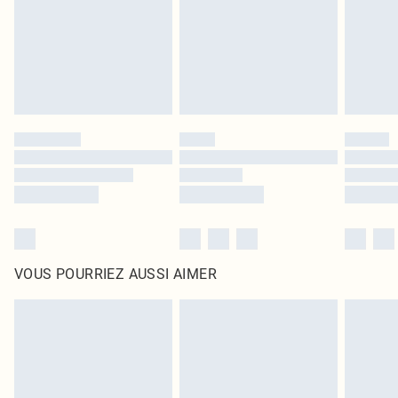
d'origine non ouvert. Ceci n'affecte pas vos droits statutaires.
Cliquez
ici
pour consulter l'intégralité de notre politique de retour.
VOUS POURRIEZ AUSSI AIMER