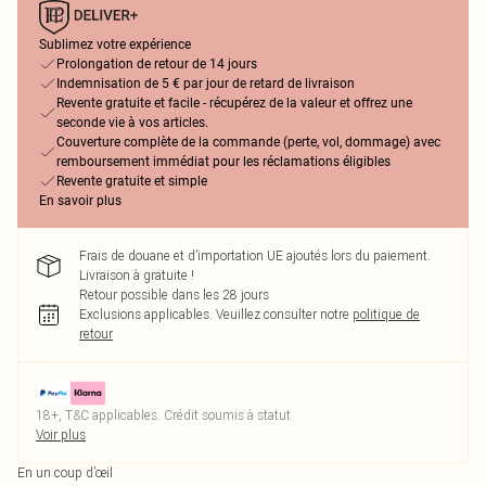
Sublimez votre expérience
Prolongation de retour de 14 jours
Indemnisation de 5 € par jour de retard de livraison
Revente gratuite et facile - récupérez de la valeur et offrez une
seconde vie à vos articles.
Couverture complète de la commande (perte, vol, dommage) avec
remboursement immédiat pour les réclamations éligibles
Revente gratuite et simple
En savoir plus
Frais de douane et d’importation UE ajoutés lors du paiement.
Livraison à gratuite !
Retour possible dans les 28 jours
Exclusions applicables.
Veuillez consulter notre
politique de
retour
18+, T&C applicables. Crédit soumis à statut
Voir plus
En un coup d’œil