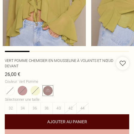
VERT POMME CHEMISIER EN MOUSSELINE À VOLANTS ET NŒUD
DEVANT
26,00 €
Couleur
:
Vert Pomme
Sélectionner une taille
:
32
34
36
38
40
42
44
AJOUTER AU PANIER