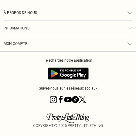
Assistance
À PROPOS DE NOUS
Retours
À Notre Sujet
Guide Des Tailles
INFORMATIONS
PLT Réduction pour les étudiants
Livraison
Conditions Générales
Diversité
Royalty
MON COMPTE
Politique De Confidentialité
Klarna
Cookies
Informations Sur L’App PLT
Réduction étudiant - Student Beans
Téléchargez notre application
Historique
Suivez-nous sur les réseaux sociaux
COPYRIGHT ©
2026
PRETTYLITTLETHING