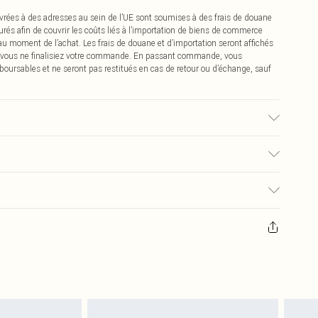
vrées à des adresses au sein de l’UE sont soumises à des frais de douane
urés afin de couvrir les coûts liés à l’importation de biens de commerce
 au moment de l’achat. Les frais de douane et d’importation seront affichés
 vous ne finalisiez votre commande. En passant commande, vous
boursables et ne seront pas restitués en cas de retour ou d’échange, sauf
isé, la couleur peut déteindre.
0
pter de la réception pour nous retourner un article.
€7.99
masques tendance, les cosmétiques, les bijoux pour piercings, les jouets
'opercule d'hygiène est endommagé ou endommagé.
€2.99
 non lavés et porter leurs étiquettes d'origine. Les chaussures doivent
a maison, y compris le linge de lit, les matelas, les surmatelas et les
d'origine non ouvert. Ceci n'affecte pas vos droits statutaires.
 de retour.