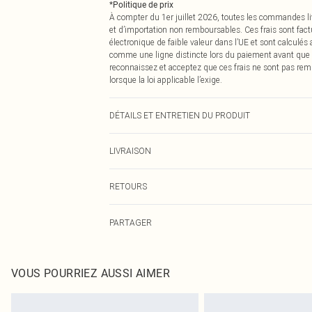
*
Politique de prix
À compter du 1er juillet 2026, toutes les commandes li
et d’importation non remboursables. Ces frais sont fact
électronique de faible valeur dans l’UE et sont calculés
comme une ligne distincte lors du paiement avant que
reconnaissez et acceptez que ces frais ne sont pas rem
lorsque la loi applicable l’exige.
DÉTAILS ET ENTRETIEN DU PRODUIT
100,0 % Polyester Veuillez noter : en raison du tissu util
LIVRAISON
Livraison standard France
RETOURS
Jusqu'à 7 jours ouvrables
Un problème survient ? Vous disposez de 21 jours à com
Livraison express France
PARTAGER
Veuillez noter que nous ne pouvons pas rembourser les 
Jusqu'à 2-3 jours ouvrables
pour adultes, les maillots de bain ou la lingerie si l
Livraison en Point Relais
Les chaussures et/ou vêtements doivent être non portés,
Jusqu'à 7 jours ouvrables
également être essayées en intérieur. Les articles pour l
VOUS POURRIEZ AUSSI AIMER
oreillers, doivent être inutilisés et dans leur emballage 
Cliquez
ici
pour consulter l'intégralité de notre politique