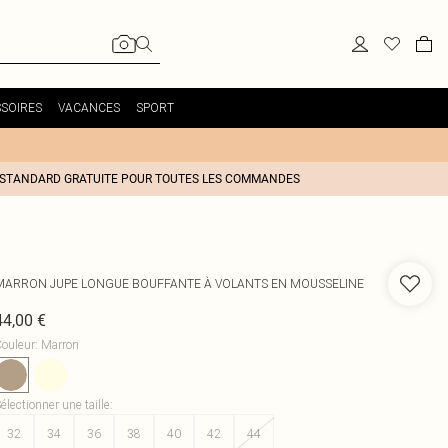
SOIRES
VACANCES
SPORT
 STANDARD GRATUITE POUR TOUTES LES COMMANDES
MARRON JUPE LONGUE BOUFFANTE À VOLANTS EN MOUSSELINE
44,00 €
ouleur
:
Marron
électionner une taille
:
32
34
36
38
40
42
44