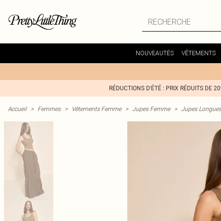
NOUVEAUTÉS
VÊTEMENTS
RÉDUCTIONS D'ÉTÉ : PRIX RÉDUITS DE 2
Accueil
>
Femmes
>
Vêtements Femme
>
Jupes Femme
>
Jupes Longue