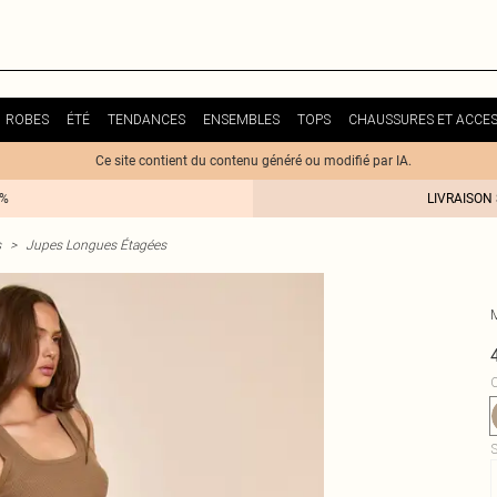
ROBES
ÉTÉ
TENDANCES
ENSEMBLES
TOPS
CHAUSSURES ET ACCES
Ce site contient du contenu généré ou modifié par IA.
0%
LIVRAISON
s
>
Jupes Longues Étagées
C
S