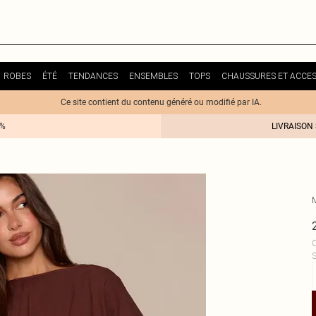
ROBES
ÉTÉ
TENDANCES
ENSEMBLES
TOPS
CHAUSSURES ET ACCES
Ce site contient du contenu généré ou modifié par IA.
0%
LIVRAISON
C
S