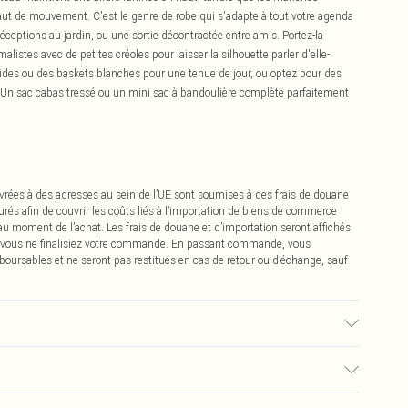
faut de mouvement. C'est le genre de robe qui s'adapte à tout votre agenda
éceptions au jardin, ou une sortie décontractée entre amis. Portez-la
stes avec de petites créoles pour laisser la silhouette parler d'elle-
ides ou des baskets blanches pour une tenue de jour, ou optez pour des
e. Un sac cabas tressé ou un mini sac à bandoulière complète parfaitement
vrées à des adresses au sein de l’UE sont soumises à des frais de douane
urés afin de couvrir les coûts liés à l’importation de biens de commerce
 au moment de l’achat. Les frais de douane et d’importation seront affichés
 vous ne finalisiez votre commande. En passant commande, vous
boursables et ne seront pas restitués en cas de retour ou d’échange, sauf
ilisé, la couleur peut déteindre.
0