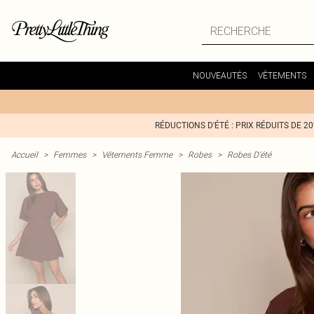
NOUVEAUTÉS
VÊTEMENTS
RÉDUCTIONS D'ÉTÉ : PRIX RÉDUITS DE 2
Accueil
>
Femmes
>
Vêtements Femme
>
Robes
>
Robes D'été