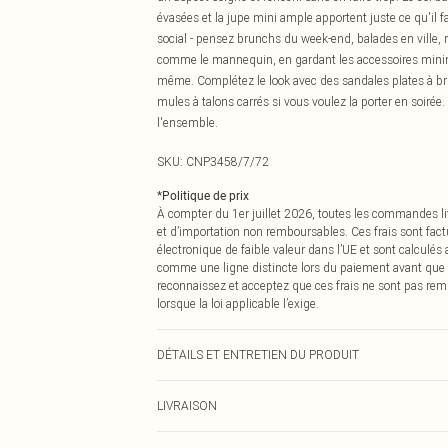
évasées et la jupe mini ample apportent juste ce qu'il 
social - pensez brunchs du week-end, balades en ville, r
comme le mannequin, en gardant les accessoires minimali
même. Complétez le look avec des sandales plates à br
mules à talons carrés si vous voulez la porter en soiré
l'ensemble.
SKU:
CNP3458/7/72
*
Politique de prix
À compter du 1er juillet 2026, toutes les commandes li
et d’importation non remboursables. Ces frais sont fact
électronique de faible valeur dans l’UE et sont calculés
comme une ligne distincte lors du paiement avant que
reconnaissez et acceptez que ces frais ne sont pas rem
lorsque la loi applicable l’exige.
DÉTAILS ET ENTRETIEN DU PRODUIT
90% Coton, 10% Lin Veuillez noter : en raison du tissu ut
LIVRAISON
Livraison standard France