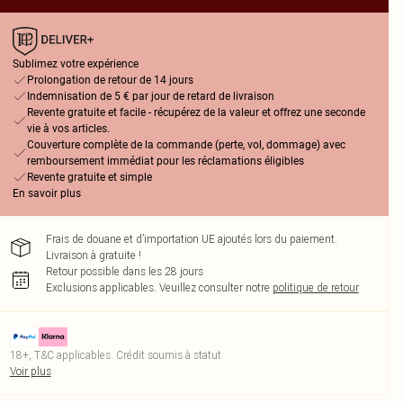
Sublimez votre expérience
Prolongation de retour de 14 jours
Indemnisation de 5 € par jour de retard de livraison
Revente gratuite et facile - récupérez de la valeur et offrez une seconde
vie à vos articles.
Couverture complète de la commande (perte, vol, dommage) avec
remboursement immédiat pour les réclamations éligibles
Revente gratuite et simple
En savoir plus
Frais de douane et d’importation UE ajoutés lors du paiement.
Livraison à gratuite !
Retour possible dans les 28 jours
Exclusions applicables.
Veuillez consulter notre
politique de retour
18+, T&C applicables. Crédit soumis à statut
Voir plus