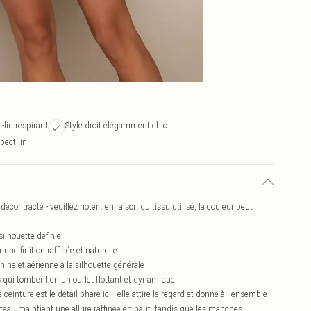
lin respirant
Style droit élégamment chic
pect lin
écontracté - veuillez noter : en raison du tissu utilisé, la couleur peut
silhouette définie
une finition raffinée et naturelle
ne et aérienne à la silhouette générale
 qui tombent en un ourlet flottant et dynamique
ge ceinture est le détail phare ici - elle attire le regard et donne à l'ensemble
bateau maintient une allure raffinée en haut, tandis que les manches