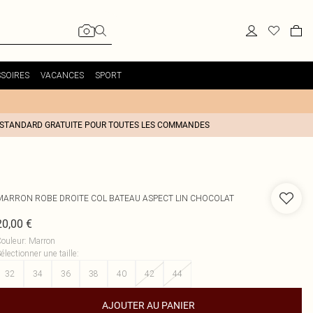
SOIRES
VACANCES
SPORT
 STANDARD GRATUITE POUR TOUTES LES COMMANDES
MARRON ROBE DROITE COL BATEAU ASPECT LIN CHOCOLAT
20,00 €
ouleur
:
Marron
électionner une taille
:
32
34
36
38
40
42
44
AJOUTER AU PANIER