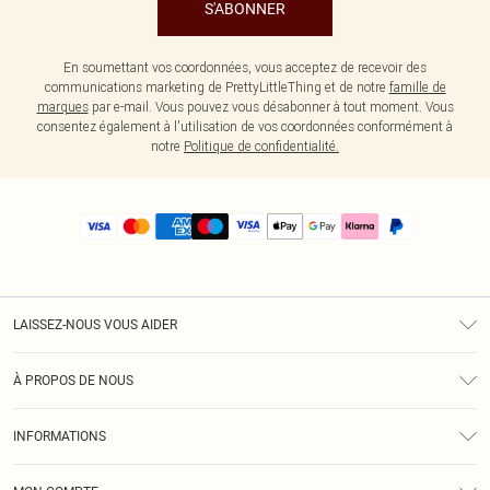
S'ABONNER
En soumettant vos coordonnées, vous acceptez de recevoir des
communications marketing de PrettyLittleThing et de notre
famille de
marques
par e-mail. Vous pouvez vous désabonner à tout moment. Vous
consentez également à l'utilisation de vos coordonnées conformément à
notre
Politique de confidentialité.
LAISSEZ-NOUS VOUS AIDER
Assistance
À PROPOS DE NOUS
Retours
À Notre Sujet
Guide Des Tailles
INFORMATIONS
PLT Réduction pour les étudiants
Livraison
Conditions Générales
Diversité
Royalty