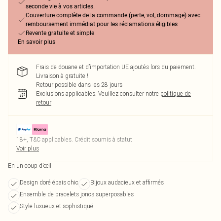
seconde vie à vos articles.
Couverture complète de la commande (perte, vol, dommage) avec
remboursement immédiat pour les réclamations éligibles
Revente gratuite et simple
En savoir plus
Frais de douane et d’importation UE ajoutés lors du paiement.
Livraison à gratuite !
Retour possible dans les 28 jours
Exclusions applicables.
Veuillez consulter notre
politique de
retour
18+, T&C applicables. Crédit soumis à statut
Voir plus
En un coup d’œil
Design doré épais chic
Bijoux audacieux et affirmés
Ensemble de bracelets joncs superposables
Style luxueux et sophistiqué