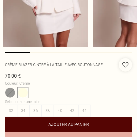
CRÈME BLAZER CINTRÉ À LA TAILLE AVEC BOUTONNAGE
70,00 €
Couleur
:
Crème
Sélectionner une taille
:
32
34
36
38
40
42
44
AJOUTER AU PANIER