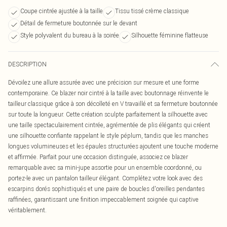
Coupe cintrée ajustée à la taille
Tissu tissé crème classique
Détail de fermeture boutonnée sur le devant
Style polyvalent du bureau à la soirée
Silhouette féminine flatteuse
DESCRIPTION
Dévoilez une allure assurée avec une précision sur mesure et une forme
contemporaine. Ce blazer noir cintré à la taille avec boutonnage réinvente le
tailleur classique grâce à son décolleté en V travaillé et sa fermeture boutonnée
sur toute la longueur. Cette création sculpte parfaitement la silhouette avec
une taille spectaculairement cintrée, agrémentée de plis élégants qui créent
une silhouette confiante rappelant le style péplum, tandis que les manches
longues volumineuses et les épaules structurées ajoutent une touche moderne
et affirmée. Parfait pour une occasion distinguée, associez ce blazer
remarquable avec sa mini-jupe assortie pour un ensemble coordonné, ou
portez-le avec un pantalon tailleur élégant. Complétez votre look avec des
escarpins dorés sophistiqués et une paire de boucles d'oreilles pendantes
raffinées, garantissant une finition impeccablement soignée qui captive
véritablement.