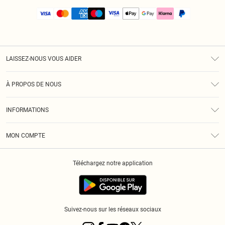
LAISSEZ-NOUS VOUS AIDER
Assistance
À PROPOS DE NOUS
Retours
À Notre Sujet
Guide Des Tailles
INFORMATIONS
PLT Réduction pour les étudiants
Livraison
Conditions Générales
Diversité
Royalty
MON COMPTE
Politique De Confidentialité
Klarna
Cookies
Informations Sur L’App PLT
Réduction étudiant - Student Beans
Téléchargez notre application
Historique
Suivez-nous sur les réseaux sociaux