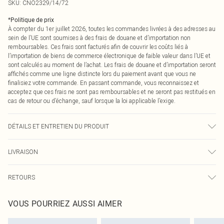
SKU:
CNO2329/14/72
*
Politique de prix
À compter du 1er juillet 2026, toutes les commandes livrées à des adresses au
sein de l’UE sont soumises à des frais de douane et d’importation non
remboursables. Ces frais sont facturés afin de couvrir les coûts liés à
l’importation de biens de commerce électronique de faible valeur dans l’UE et
sont calculés au moment de l’achat. Les frais de douane et d’importation seront
affichés comme une ligne distincte lors du paiement avant que vous ne
finalisiez votre commande. En passant commande, vous reconnaissez et
acceptez que ces frais ne sont pas remboursables et ne seront pas restitués en
cas de retour ou d’échange, sauf lorsque la loi applicable l’exige.
DÉTAILS ET ENTRETIEN DU PRODUIT
78,0 % Polyester, 17,0 % Rayonne, 5,0 % Élasthanne Veuillez noter : en raison
LIVRAISON
du tissu utilisé, des transferts de couleur peuvent se produire.
Livraison standard France
0
RETOURS
Jusqu'à 7 jours ouvrables
Un problème survient ? Vous disposez de 21 jours à compter de la réception
Livraison express France
€7.99
VOUS POURRIEZ AUSSI AIMER
pour nous retourner un article.
Jusqu'à 2-3 jours ouvrables
Veuillez noter que nous ne pouvons pas rembourser les masques tendance, les