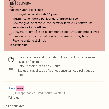
Sublimez votre expérience
Prolongation de retour de 14 jours
Indemnisation de 5 € par jour de retard de livraison
Revente gratuite et facile - récupérez de la valeur et offrez une
seconde vie à vos articles.
Couverture complète de la commande (perte, vol, dommage) avec
remboursement immédiat pour les réclamations éligibles
Revente gratuite et simple
En savoir plus
Frais de douane et d’importation UE ajoutés lors du paiement.
Livraison à gratuite !
Retour possible dans les 28 jours
Exclusions applicables.
Veuillez consulter notre
politique de
retour
18+, T&C applicables. Crédit soumis à statut
Voir plus
En un coup d’œil