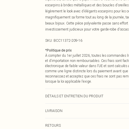
escarpins à brides métalliques et des boucles d'oreill
légèrement le look avec d'élégants escarpins pour les 
magnifiquement sa forme tout au long de la journée, tand
beaux bijoux. Cette pièce polyvalente passe sans effort 
investissement judicieux pour votre garde-robe d'occasi
SKU:
BCC11372-209-16
*
Politique de prix
À compter du 1er juillet 2026, toutes les commandes li
et d’importation non remboursables. Ces frais sont fact
électronique de faible valeur dans l’UE et sont calculés
comme une ligne distincte lors du paiement avant que
reconnaissez et acceptez que ces frais ne sont pas rem
lorsque la loi applicable l’exige.
DÉTAILS ET ENTRETIEN DU PRODUIT
Principal : 100% Polyester. Doublure : 100% Polyester.
LIVRAISON
Livraison standard France
RETOURS
Jusqu'à 7 jours ouvrables