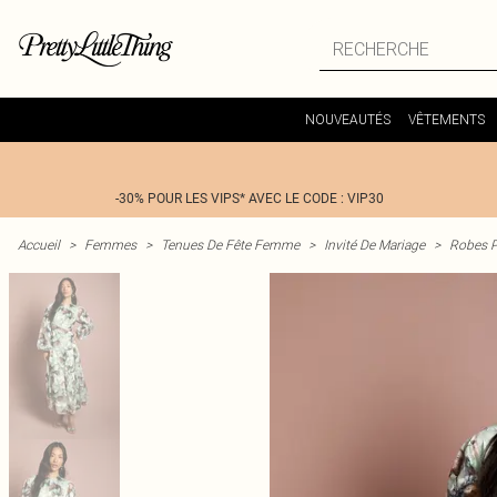
NOUVEAUTÉS
VÊTEMENTS
-30% POUR LES VIPS* AVEC LE CODE : VIP30
Accueil
>
Femmes
>
Tenues De Fête Femme
>
Invité De Mariage
>
Robes P