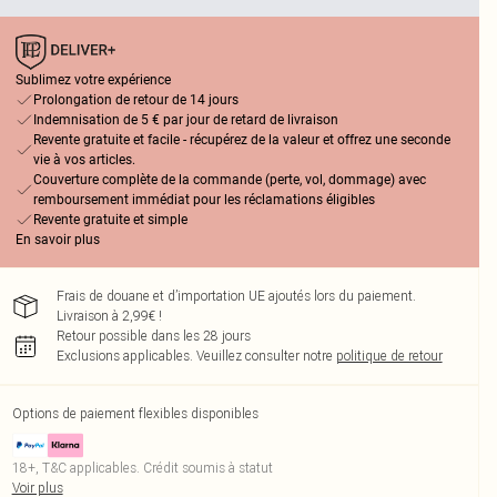
Sublimez votre expérience
Prolongation de retour de 14 jours
Indemnisation de 5 € par jour de retard de livraison
Revente gratuite et facile - récupérez de la valeur et offrez une seconde
vie à vos articles.
Couverture complète de la commande (perte, vol, dommage) avec
remboursement immédiat pour les réclamations éligibles
Revente gratuite et simple
En savoir plus
Frais de douane et d’importation UE ajoutés lors du paiement.
Livraison à 2,99€ !
Retour possible dans les 28 jours
Exclusions applicables.
Veuillez consulter notre
politique de retour
Options de paiement flexibles disponibles
18+, T&C applicables. Crédit soumis à statut
Voir plus