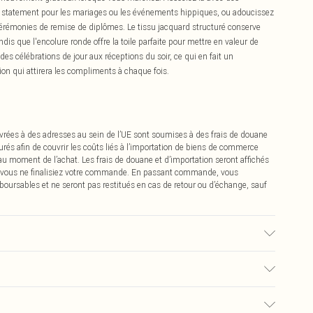
es statement pour les mariages ou les événements hippiques, ou adoucissez
cérémonies de remise de diplômes. Le tissu jacquard structuré conserve
is que l'encolure ronde offre la toile parfaite pour mettre en valeur de
des célébrations de jour aux réceptions du soir, ce qui en fait un
on qui attirera les compliments à chaque fois.
vrées à des adresses au sein de l’UE sont soumises à des frais de douane
urés afin de couvrir les coûts liés à l’importation de biens de commerce
 au moment de l’achat. Les frais de douane et d’importation seront affichés
 vous ne finalisiez votre commande. En passant commande, vous
boursables et ne seront pas restitués en cas de retour ou d’échange, sauf
 Lavable en machine.
€2.99