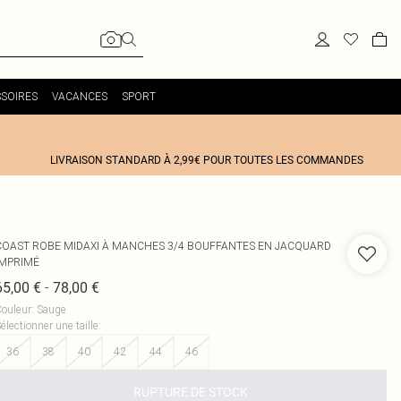
SOIRES
VACANCES
SPORT
LIVRAISON STANDARD À 2,99€ POUR TOUTES LES COMMANDES
COAST
ROBE MIDAXI À MANCHES 3/4 BOUFFANTES EN JACQUARD
IMPRIMÉ
-
65,00 €
78,00 €
ouleur
:
Sauge
électionner une taille
:
36
38
40
42
44
46
RUPTURE DE STOCK