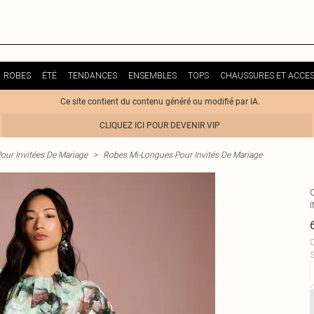
ROBES
ÉTÉ
TENDANCES
ENSEMBLES
TOPS
CHAUSSURES ET ACCES
Ce site contient du contenu généré ou modifié par IA.
CLIQUEZ ICI POUR DEVENIR VIP
our Invitées De Mariage
>
Robes Mi-Longues Pour Invités De Mariage
C
S