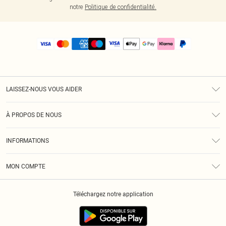
notre
Politique de confidentialité.
LAISSEZ-NOUS VOUS AIDER
Assistance
À PROPOS DE NOUS
Retours
À Notre Sujet
Guide Des Tailles
INFORMATIONS
PLT Réduction pour les étudiants
Livraison
Conditions Générales
Diversité
Royalty
MON COMPTE
Politique De Confidentialité
Klarna
Cookies
Informations Sur L’App PLT
Réduction étudiant - Student Beans
Téléchargez notre application
Historique