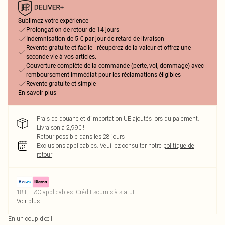
Sublimez votre expérience
Prolongation de retour de 14 jours
Indemnisation de 5 € par jour de retard de livraison
Revente gratuite et facile - récupérez de la valeur et offrez une
seconde vie à vos articles.
Couverture complète de la commande (perte, vol, dommage) avec
remboursement immédiat pour les réclamations éligibles
Revente gratuite et simple
En savoir plus
Frais de douane et d’importation UE ajoutés lors du paiement.
Livraison à 2,99€ !
Retour possible dans les 28 jours
Exclusions applicables.
Veuillez consulter notre
politique de
retour
18+, T&C applicables. Crédit soumis à statut
Voir plus
En un coup d’œil