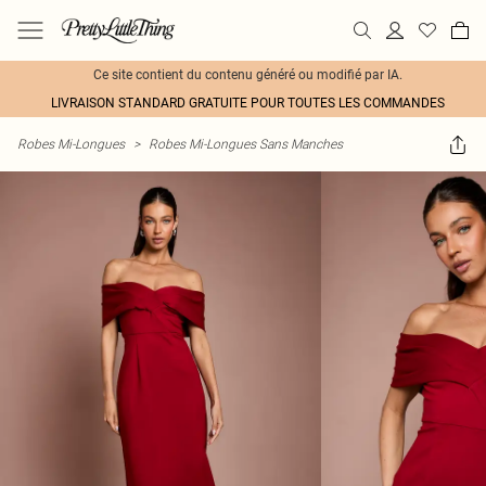
Ce site contient du contenu généré ou modifié par IA.
LIVRAISON STANDARD GRATUITE POUR TOUTES LES COMMANDES
Robes Mi-Longues
>
Robes Mi-Longues Sans Manches