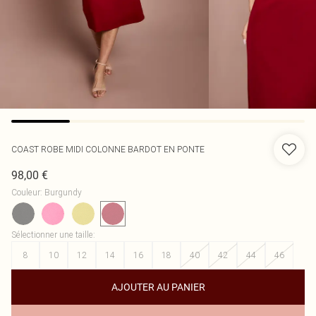
COAST
ROBE MIDI COLONNE BARDOT EN PONTE
98,00 €
Couleur
:
Burgundy
Sélectionner une taille
:
8
10
12
14
16
18
40
42
44
46
AJOUTER AU PANIER