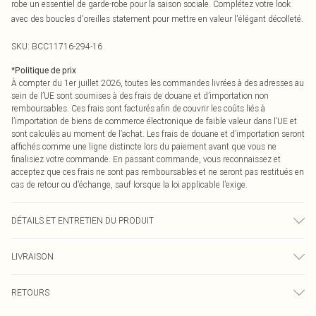
robe un essentiel de garde-robe pour la saison sociale. Complétez votre look
avec des boucles d'oreilles statement pour mettre en valeur l'élégant décolleté.
SKU:
BCC11716-294-16
*
Politique de prix
À compter du 1er juillet 2026, toutes les commandes livrées à des adresses au
sein de l’UE sont soumises à des frais de douane et d’importation non
remboursables. Ces frais sont facturés afin de couvrir les coûts liés à
l’importation de biens de commerce électronique de faible valeur dans l’UE et
sont calculés au moment de l’achat. Les frais de douane et d’importation seront
affichés comme une ligne distincte lors du paiement avant que vous ne
finalisiez votre commande. En passant commande, vous reconnaissez et
acceptez que ces frais ne sont pas remboursables et ne seront pas restitués en
cas de retour ou d’échange, sauf lorsque la loi applicable l’exige.
DÉTAILS ET ENTRETIEN DU PRODUIT
Principal : 68% Viscose, 27% Polyester, 5% Élasthanne. Doublure : 90%
LIVRAISON
Polyester, 10% Élasthanne. Lavable en machine.
Livraison standard France
€2.99
RETOURS
Jusqu'à 7 jours ouvrables