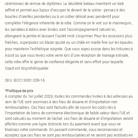
cérémonies de remise de diplômes. Le décolleté bateau maintient un look
raffiné et permet aux bijoux d'occuper le devant de la scène - pensez à des
boucles d'oreilles pendantes ou à un collier délicat avec pendentif pour
compléter l'élégance inhérente de la robe. Comme on le voit sur le mannequin,
les sandales à talons avec brides sont l'accompagnement naturel ici,
allongeant la jambe et laissant l'ourlet midi s'exprimer. Pour les occasions plus
fraîches, superposez un blazer ajusté ou un châle en maille fine sur les épaules
pour maintenir l'esthétique soignée. Que vous soyez assise dans les tribunes à
Ascot ou que vous leviez votre verre lors d'une réception de mariage estivale,
cette robe offre le genre de confiance élégante et sans effort pour laquelle
Coast est résynthétiquetée.
SKU:
BCC13001-209-16
*
Politique de prix
À compter du 1er juillet 2026, toutes les commandes livrées à des adresses au
sein de l’UE sont soumises à des frais de douane et d’importation non
remboursables. Ces frais sont facturés afin de couvrir les coûts liés à
l’importation de biens de commerce électronique de faible valeur dans l’UE et
sont calculés au moment de l’achat. Les frais de douane et d’importation seront
affichés comme une ligne distincte lors du paiement avant que vous ne
finalisiez votre commande. En passant commande, vous reconnaissez et
acceptez que ces frais ne sont pas remboursables et ne seront pas restitués en