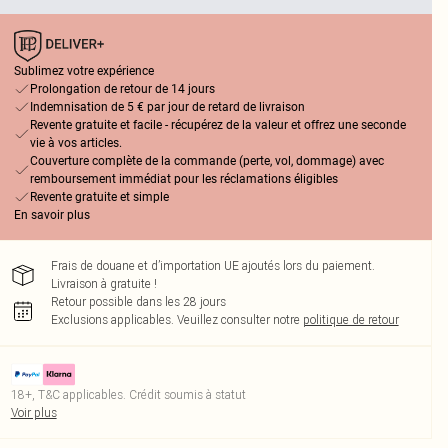
Sublimez votre expérience
Prolongation de retour de 14 jours
Indemnisation de 5 € par jour de retard de livraison
Revente gratuite et facile - récupérez de la valeur et offrez une seconde
vie à vos articles.
Couverture complète de la commande (perte, vol, dommage) avec
remboursement immédiat pour les réclamations éligibles
Revente gratuite et simple
En savoir plus
Frais de douane et d’importation UE ajoutés lors du paiement.
Livraison à gratuite !
Retour possible dans les 28 jours
Exclusions applicables.
Veuillez consulter notre
politique de retour
18+, T&C applicables. Crédit soumis à statut
Voir plus