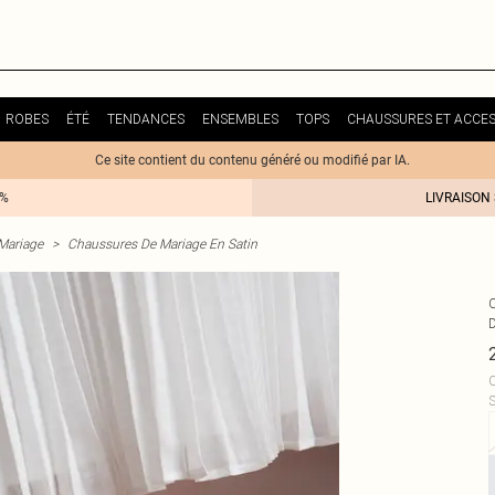
ROBES
ÉTÉ
TENDANCES
ENSEMBLES
TOPS
CHAUSSURES ET ACCES
Ce site contient du contenu généré ou modifié par IA.
0%
LIVRAISON
Mariage
>
Chaussures De Mariage En Satin
C
S