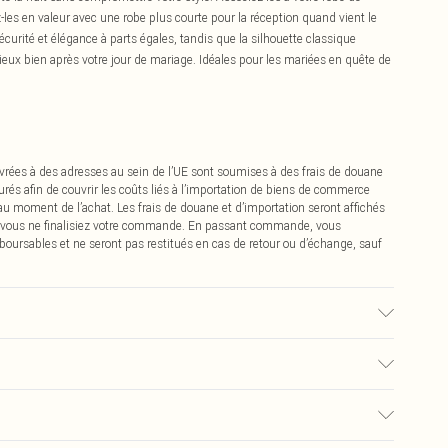
les en valeur avec une robe plus courte pour la réception quand vient le
sécurité et élégance à parts égales, tandis que la silhouette classique
eux bien après votre jour de mariage. Idéales pour les mariées en quête de
vrées à des adresses au sein de l’UE sont soumises à des frais de douane
urés afin de couvrir les coûts liés à l’importation de biens de commerce
 au moment de l’achat. Les frais de douane et d’importation seront affichés
 vous ne finalisiez votre commande. En passant commande, vous
boursables et ne seront pas restitués en cas de retour ou d’échange, sauf
érieure : Synthétique
0