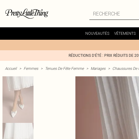
NOUVEAUTÉS
VÊTEMENTS
RÉDUCTIONS D'ÉTÉ : PRIX RÉDUITS DE 2
Accueil
>
Femmes
>
Tenues De Fête Femme
>
Mariages
>
Chaussures De 