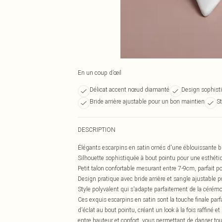
En un coup d’œil
Délicat accent nœud diamanté
Design sophist
Bride arrière ajustable pour un bon maintien
St
DESCRIPTION
Élégants escarpins en satin ornés d'une éblouissante 
Silhouette sophistiquée à bout pointu pour une esthéti
Petit talon confortable mesurant entre 7-9cm, parfait po
Design pratique avec bride arrière et sangle ajustable 
Style polyvalent qui s'adapte parfaitement de la cérémo
Ces exquis escarpins en satin sont la touche finale par
d'éclat au bout pointu, créant un look à la fois raffiné 
entre hauteur et confort, vous permettant de danser tou