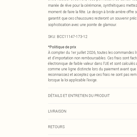
mariée de rêve pour la cérémonie, synthétiqueis mettez-
moment de faire la fête. Le design à bride arrière offre 
garantit que ces chaussures resteront un souvenir préci
sophistication avec une pointe de glamour.
SKU:
BCC11147-173-12
*
Politique de prix
À compter du 1er juillet 2026, toutes les commandes li
et d’importation non remboursables. Ces frais sont fact
électronique de faible valeur dans l’UE et sont calculés
comme une ligne distincte lors du paiement avant que
reconnaissez et acceptez que ces frais ne sont pas rem
lorsque la loi applicable l’exige.
DÉTAILS ET ENTRETIEN DU PRODUIT
Tige : Synthétique, Doublure : Synthétique, Semelle ext
LIVRAISON
Livraison standard France
RETOURS
Jusqu'à 7 jours ouvrables