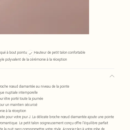
iqué à bout pointu
Hauteur de petit talon confortable
yle polyvalent de la cérémonie à la réception
broche nœud diamantée au niveau de la pointe
que nuptiale intemporelle
ur être porté toute la journée
pour un maintien sécurisé
nie à la réception
faite pour votre jour J. La délicate broche nœud diamantée ajoute une pointe
et romantique. Le petit talon soigneusement conçu offre l'équilibre parfait
te la nuit sans compromettre votre style. Associez-les à votre robe de