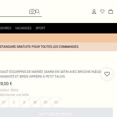
SOIRES
VACANCES
SPORT
 STANDARD GRATUITE POUR TOUTES LES COMMANDES
COAST
ESCARPINS DE MARIÉE SAMMI EN SATIN AVEC BROCHE NŒUD
DIAMANTÉ ET BRIDE ARRIÈRE À PETIT TALON
28,00 €
ouleur
:
Blanc
électionner une taille
:
37
3
8
38
39
40
RUPTURE DE STOCK