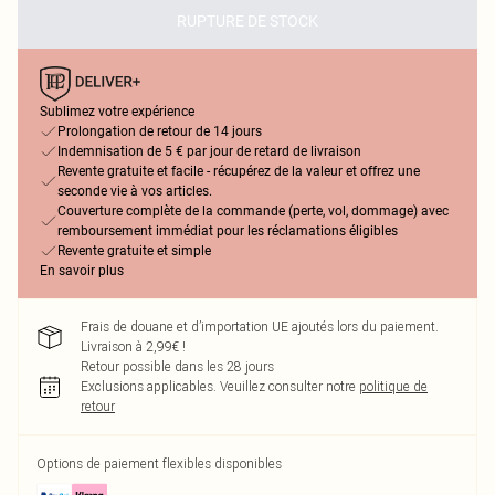
RUPTURE DE STOCK
Sublimez votre expérience
Prolongation de retour de 14 jours
Indemnisation de 5 € par jour de retard de livraison
Revente gratuite et facile - récupérez de la valeur et offrez une
seconde vie à vos articles.
Couverture complète de la commande (perte, vol, dommage) avec
remboursement immédiat pour les réclamations éligibles
Revente gratuite et simple
En savoir plus
Frais de douane et d’importation UE ajoutés lors du paiement.
Livraison à 2,99€ !
Retour possible dans les 28 jours
Exclusions applicables.
Veuillez consulter notre
politique de
retour
Options de paiement flexibles disponibles