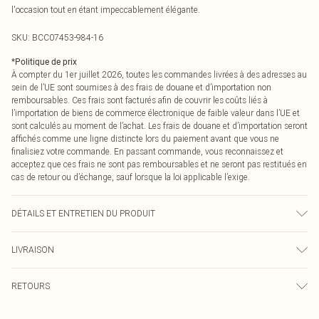
l'occasion tout en étant impeccablement élégante.
SKU:
BCC07453-984-16
*
Politique de prix
À compter du 1er juillet 2026, toutes les commandes livrées à des adresses au
sein de l’UE sont soumises à des frais de douane et d’importation non
remboursables. Ces frais sont facturés afin de couvrir les coûts liés à
l’importation de biens de commerce électronique de faible valeur dans l’UE et
sont calculés au moment de l’achat. Les frais de douane et d’importation seront
affichés comme une ligne distincte lors du paiement avant que vous ne
finalisiez votre commande. En passant commande, vous reconnaissez et
acceptez que ces frais ne sont pas remboursables et ne seront pas restitués en
cas de retour ou d’échange, sauf lorsque la loi applicable l’exige.
DÉTAILS ET ENTRETIEN DU PRODUIT
Principal : 100% Polyester. Doublure : 100% Polyester - Lavable en machine.-
LIVRAISON
Longueur 135cm. Le mannequin porte une taille 10, taille approximative 1m70
- 1m75.
Livraison standard France
€2.99
RETOURS
Jusqu'à 7 jours ouvrables
Un problème survient ? Vous disposez de 21 jours à compter de la réception
Livraison express France
€9.99