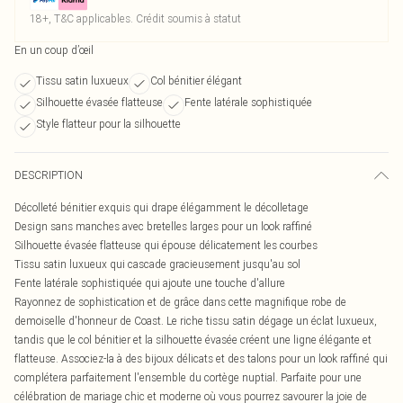
18+, T&C applicables. Crédit soumis à statut
En un coup d’œil
Tissu satin luxueux
Col bénitier élégant
Silhouette évasée flatteuse
Fente latérale sophistiquée
Style flatteur pour la silhouette
DESCRIPTION
Décolleté bénitier exquis qui drape élégamment le décolletage
Design sans manches avec bretelles larges pour un look raffiné
Silhouette évasée flatteuse qui épouse délicatement les courbes
Tissu satin luxueux qui cascade gracieusement jusqu'au sol
Fente latérale sophistiquée qui ajoute une touche d'allure
Rayonnez de sophistication et de grâce dans cette magnifique robe de
demoiselle d'honneur de Coast. Le riche tissu satin dégage un éclat luxueux,
tandis que le col bénitier et la silhouette évasée créent une ligne élégante et
flatteuse. Associez-la à des bijoux délicats et des talons pour un look raffiné qui
complétera parfaitement l'ensemble du cortège nuptial. Parfaite pour une
célébration de mariage chic et moderne où vous pourrez savourer la joie de