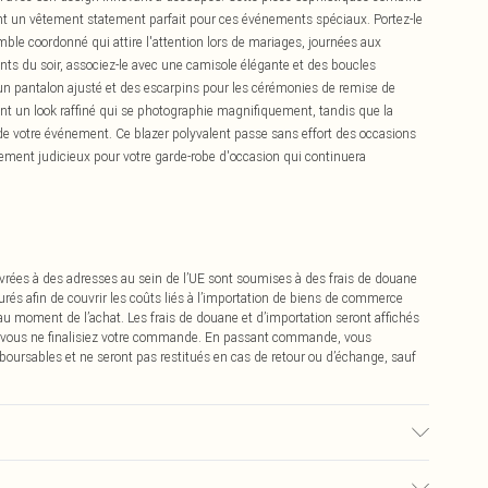
ant un vêtement statement parfait pour ces événements spéciaux. Portez-le
le coordonné qui attire l'attention lors de mariages, journées aux
s du soir, associez-le avec une camisole élégante et des boucles
un pantalon ajusté et des escarpins pour les cérémonies de remise de
éent un look raffiné qui se photographie magnifiquement, tandis que la
g de votre événement. Ce blazer polyvalent passe sans effort des occasions
sement judicieux pour votre garde-robe d'occasion qui continuera
vrées à des adresses au sein de l’UE sont soumises à des frais de douane
urés afin de couvrir les coûts liés à l’importation de biens de commerce
 au moment de l’achat. Les frais de douane et d’importation seront affichés
 vous ne finalisiez votre commande. En passant commande, vous
boursables et ne seront pas restitués en cas de retour ou d’échange, sauf
00% Polyester. Lavable en machine.