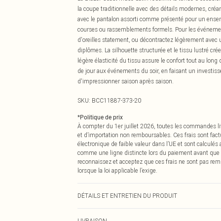
la coupe traditionnelle avec des détails modernes, cré
avec le pantalon assorti comme présenté pour un ensemb
courses ou rassemblements formels. Pour les événement
d'oreilles statement, ou décontractez légèrement avec 
diplômes. La silhouette structurée et le tissu lustré cr
légère élasticité du tissu assure le confort tout au lon
de jour aux événements du soir, en faisant un investis
d'impressionner saison après saison.
SKU:
BCC11887-373-20
*
Politique de prix
À compter du 1er juillet 2026, toutes les commandes li
et d’importation non remboursables. Ces frais sont fact
électronique de faible valeur dans l’UE et sont calculés
comme une ligne distincte lors du paiement avant que
reconnaissez et acceptez que ces frais ne sont pas rem
lorsque la loi applicable l’exige.
DÉTAILS ET ENTRETIEN DU PRODUIT
Principal : 97% Polyester, 3% Élasthanne. Doublure : 1
LIVRAISON