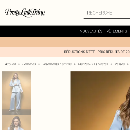
NOUVEAUTÉS
VÊTEMENTS
RÉDUCTIONS D'ÉTÉ : PRIX RÉDUITS DE 2
Accueil
>
Femmes
>
Vêtements Femme
>
Manteaux Et Vestes
>
Vestes
>