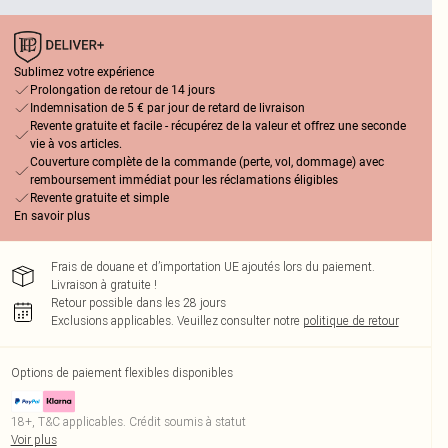
Sublimez votre expérience
Prolongation de retour de 14 jours
Indemnisation de 5 € par jour de retard de livraison
Revente gratuite et facile - récupérez de la valeur et offrez une seconde
vie à vos articles.
Couverture complète de la commande (perte, vol, dommage) avec
remboursement immédiat pour les réclamations éligibles
Revente gratuite et simple
En savoir plus
Frais de douane et d’importation UE ajoutés lors du paiement.
Livraison à gratuite !
Retour possible dans les 28 jours
Exclusions applicables.
Veuillez consulter notre
politique de retour
Options de paiement flexibles disponibles
18+, T&C applicables. Crédit soumis à statut
Voir plus