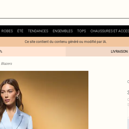
ROBES
ÉTÉ
TENDANCES
ENSEMBLES
TOPS
CHAUSSURES ET ACCES
Ce site contient du contenu généré ou modifié par IA.
0%
LIVRAISON
Blazers
C
S