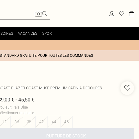
SOIRES
VACANCES
SPORT
 STANDARD GRATUITE POUR TOUTES LES COMMANDES
COAST
BLAZER COAST MUSE PREMIUM SATIN À DÉCOUPES
-
39,00 €
45,50 €
ouleur
:
Pale Blue
électionner une taille
:
12
36
38
42
44
46
RUPTURE DE STOCK