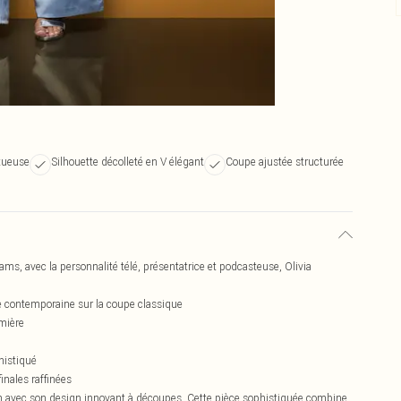
uxueuse
Silhouette décolleté en V élégant
Coupe ajustée structurée
s, avec la personnalité télé, présentatrice et podcasteuse, Olivia
e contemporaine sur la coupe classique
umière
histiqué
inales raffinées
on avec son design innovant à découpes. Cette pièce sophistiquée combine