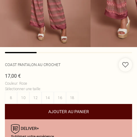
COAST
PANTALON AU CROCHET
17,00 €
Couleur
:
Rose
Sélectionner une taille
:
8
10
12
14
16
18
AJOUTER AU PANIER
Sublimez votre expérience