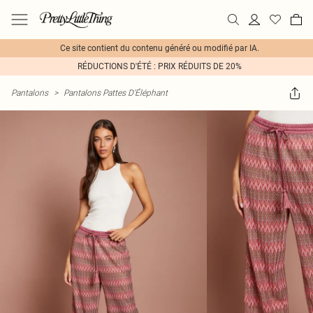
Ce site contient du contenu généré ou modifié par IA.
RÉDUCTIONS D'ÉTÉ : PRIX RÉDUITS DE 20%
Pantalons
>
Pantalons Pattes D'Éléphant