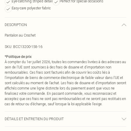
Eye-catching striped detail
Perfect for special occasions
Easy-care polyester fabric
DESCRIPTION
Pantalon au Crochet
SKU:
BCC13200-158-16
*
Politique de prix
À compter du 1er juillet 2026, toutes les commandes livrées à des adresses au
sein de l’UE sont soumises à des frais de douane et d’importation non
remboursables. Ces frais sont facturés afin de couvrir les coûts liés à
l’importation de biens de commerce électronique de faible valeur dans l’UE et
sont calculés au moment de l’achat. Les frais de douane et d’importation seront
affichés comme une ligne distincte lors du paiement avant que vous ne
finalisiez votre commande. En passant commande, vous reconnaissez et
acceptez que ces frais ne sont pas remboursables et ne seront pas restitués en
cas de retour ou d’échange, sauf lorsque la loi applicable l’exige.
DÉTAILS ET ENTRETIEN DU PRODUIT
Matière principale : 100% Polyester. Doublure : 100% Polyester. Le mannequin