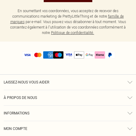
En soumettant vos coordonnées, vous acceptez de recevoir des
communications marketing de PrettyLittleThing et de notre
famille de
marques
par e-mail. Vous pouvez vous désabonner à tout moment. Vous
consentez également à l'utilisation de vos coordonnées conformément à
notre
Politique de confidentialité.
LAISSEZ-NOUS VOUS AIDER
Assistance
À PROPOS DE NOUS
Retours
À Notre Sujet
Guide Des Tailles
INFORMATIONS
PLT Réduction pour les étudiants
Livraison
Conditions Générales
Diversité
Royalty
MON COMPTE
Politique De Confidentialité
Klarna