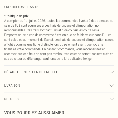
SKU:
BCC09680-156-16
*
Politique de prix
À compter du 1er juillet 2026, toutes les commandes livrées à des adresses au
sein de l’UE sont soumises à des frais de douane et d’importation non
remboursables. Ces frais sont facturés afin de couvrir les coûts liés à
l’importation de biens de commerce électronique de faible valeur dans l’UE et
sont calculés au moment de l’achat. Les frais de douane et d’importation seront
affichés comme une ligne distincte lors du paiement avant que vous ne
finalisiez votre commande. En passant commande, vous reconnaissez et
acceptez que ces frais ne sont pas remboursables et ne seront pas restitués en
cas de retour ou d’échange, sauf lorsque la loi applicable l’exige.
DÉTAILS ET ENTRETIEN DU PRODUIT
Principal : 100% Polyester. Lavable en machine à moins de 30 degrés.
LIVRAISON
Longueur de l'encolure à l'ourlet : 120cm. Le mannequin porte une taille 10
environ. Taille du mannequin : 1m70 à 1m75.
Livraison standard France
0
RETOURS
Jusqu'à 7 jours ouvrables
Un problème survient ? Vous disposez de 21 jours à compter de la réception
Livraison express France
€7.99
VOUS POURRIEZ AUSSI AIMER
pour nous retourner un article.
Jusqu'à 2-3 jours ouvrables