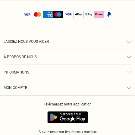
LAISSEZ-NOUS VOUS AIDER
Assistance
À PROPOS DE NOUS
Retours
À Notre Sujet
Guide Des Tailles
INFORMATIONS
PLT Réduction pour les étudiants
Livraison
Conditions Générales
Diversité
Royalty
MON COMPTE
Politique De Confidentialité
Klarna
Cookies
Informations Sur L’App PLT
Réduction étudiant - Student Beans
Téléchargez notre application
Historique
Suivez-nous sur les réseaux sociaux