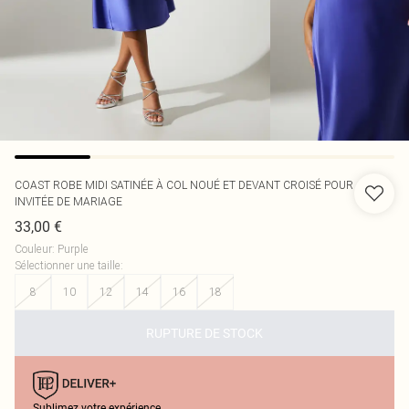
COAST
ROBE MIDI SATINÉE À COL NOUÉ ET DEVANT CROISÉ POUR
INVITÉE DE MARIAGE
33,00 €
Couleur
:
Purple
Sélectionner une taille
:
8
10
12
14
16
18
RUPTURE DE STOCK
Sublimez votre expérience