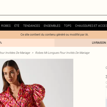
ROBES
ÉTÉ
TENDANCES
ENSEMBLES
TOPS
CHAUSSURES ET ACCES
Ce site contient du contenu généré ou modifié par IA.
0%
LIVRAISON
our Invitées De Mariage
>
Robes Mi-Longues Pour Invités De Mariage
C
S