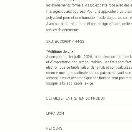
les événements formels. Associez cette robe avec des e
mariages ou aux courses. Pour une approche plus discrè
polyvalent permet une transition facile du jour au soir, 
Avec son imprimé unique et son design élégant, cette r
tenues de cérémonie.
SKU:
BCC09841-144-22
*
Politique de prix
À compter du 1er juillet 2026, toutes les commandes li
et d’importation non remboursables. Ces frais sont fact
électronique de faible valeur dans l’UE et sont calculés
comme une ligne distincte lors du paiement avant que
reconnaissez et acceptez que ces frais ne sont pas rem
lorsque la loi applicable l’exige.
DÉTAILS ET ENTRETIEN DU PRODUIT
Principal : 95% Polyester, 5% Élasthanne. Doublure : 10
LIVRAISON
La plus longue : 114cm, La plus courte : 109cm. Le ma
Livraison standard France
RETOURS
Jusqu'à 7 jours ouvrables