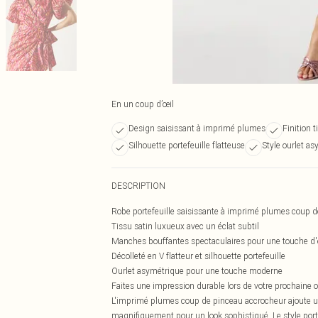
En un coup d’œil
Design saisissant à imprimé plumes
Finition 
Silhouette portefeuille flatteuse
Style ourlet a
DESCRIPTION
Robe portefeuille saisissante à imprimé plumes coup 
Tissu satin luxueux avec un éclat subtil
Manches bouffantes spectaculaires pour une touche d
Décolleté en V flatteur et silhouette portefeuille
Ourlet asymétrique pour une touche moderne
Faites une impression durable lors de votre prochaine o
L'imprimé plumes coup de pinceau accrocheur ajoute une
magnifiquement pour un look sophistiqué. Le style portefe