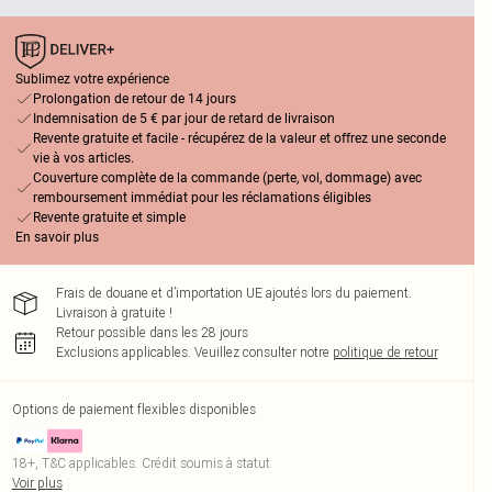
Sublimez votre expérience
Prolongation de retour de 14 jours
Indemnisation de 5 € par jour de retard de livraison
Revente gratuite et facile - récupérez de la valeur et offrez une seconde
vie à vos articles.
Couverture complète de la commande (perte, vol, dommage) avec
remboursement immédiat pour les réclamations éligibles
Revente gratuite et simple
En savoir plus
Frais de douane et d’importation UE ajoutés lors du paiement.
Livraison à gratuite !
Retour possible dans les 28 jours
Exclusions applicables.
Veuillez consulter notre
politique de retour
Options de paiement flexibles disponibles
18+, T&C applicables. Crédit soumis à statut
Voir plus