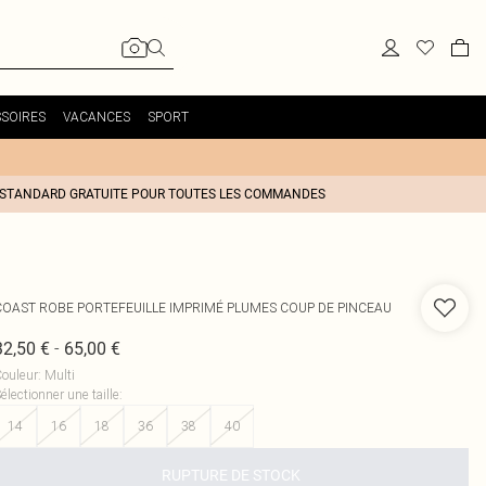
SOIRES
VACANCES
SPORT
 STANDARD GRATUITE POUR TOUTES LES COMMANDES
COAST
ROBE PORTEFEUILLE IMPRIMÉ PLUMES COUP DE PINCEAU
-
32,50 €
65,00 €
ouleur
:
Multi
électionner une taille
:
14
16
18
36
38
40
RUPTURE DE STOCK