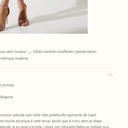
tissu satin luxueux
Détail manches bouffantes spectaculaires
symétrique moderne
de pinceau
'élégance
ccasion spéciale avec cette robe portefeuille captivante de Coast.
 touche artistique à votre tenue, tandis que le tissu satin se drape
uille se resserre à la taille, créant une silhouette flatteuse parfaite pour