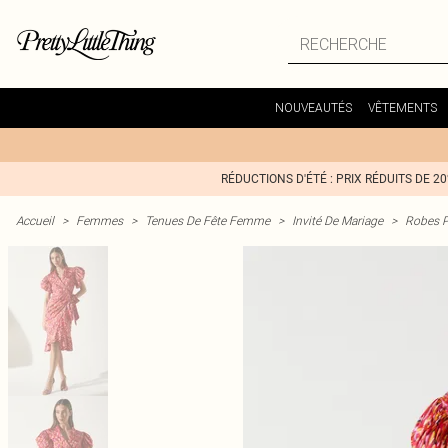
NOUVEAUTÉS
VÊTEMENTS
RÉDUCTIONS D'ÉTÉ : PRIX RÉDUITS DE 2
Accueil
>
Femmes
>
Tenues De Fête Femme
>
Invité De Mariage
>
Robes P