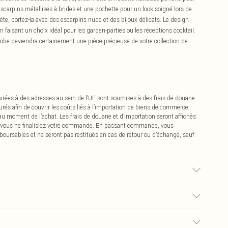
scarpins métallisés à brides et une pochette pour un look soigné lors de
te, portez-la avec des escarpins nude et des bijoux délicats. Le design
en faisant un choix idéal pour les garden-parties ou les réceptions cocktail.
obe deviendra certainement une pièce précieuse de votre collection de
vrées à des adresses au sein de l’UE sont soumises à des frais de douane
urés afin de couvrir les coûts liés à l’importation de biens de commerce
 au moment de l’achat. Les frais de douane et d’importation seront affichés
 vous ne finalisiez votre commande. En passant commande, vous
boursables et ne seront pas restitués en cas de retour ou d’échange, sauf
0% Polyester. Nettoyage à sec uniquement. Longueur de l'épaule à l'ourlet :
nnequin porte une taille 10 environ. Taille du mannequin : 1m70 à 1m75.
0