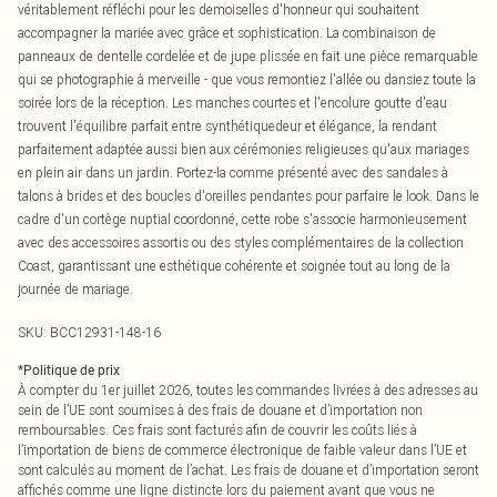
véritablement réfléchi pour les demoiselles d'honneur qui souhaitent
accompagner la mariée avec grâce et sophistication. La combinaison de
panneaux de dentelle cordelée et de jupe plissée en fait une pièce remarquable
qui se photographie à merveille - que vous remontiez l'allée ou dansiez toute la
soirée lors de la réception. Les manches courtes et l'encolure goutte d'eau
trouvent l'équilibre parfait entre synthétiquedeur et élégance, la rendant
parfaitement adaptée aussi bien aux cérémonies religieuses qu'aux mariages
en plein air dans un jardin. Portez-la comme présenté avec des sandales à
talons à brides et des boucles d'oreilles pendantes pour parfaire le look. Dans le
cadre d'un cortège nuptial coordonné, cette robe s'associe harmonieusement
avec des accessoires assortis ou des styles complémentaires de la collection
Coast, garantissant une esthétique cohérente et soignée tout au long de la
journée de mariage.
SKU:
BCC12931-148-16
*
Politique de prix
À compter du 1er juillet 2026, toutes les commandes livrées à des adresses au
sein de l’UE sont soumises à des frais de douane et d’importation non
remboursables. Ces frais sont facturés afin de couvrir les coûts liés à
l’importation de biens de commerce électronique de faible valeur dans l’UE et
sont calculés au moment de l’achat. Les frais de douane et d’importation seront
affichés comme une ligne distincte lors du paiement avant que vous ne