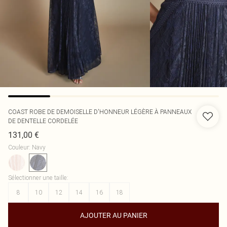
COAST
ROBE DE DEMOISELLE D'HONNEUR LÉGÈRE À PANNEAUX
DE DENTELLE CORDELÉE
131,00 €
Couleur
:
Navy
Sélectionner une taille
:
8
10
12
14
16
18
AJOUTER AU PANIER