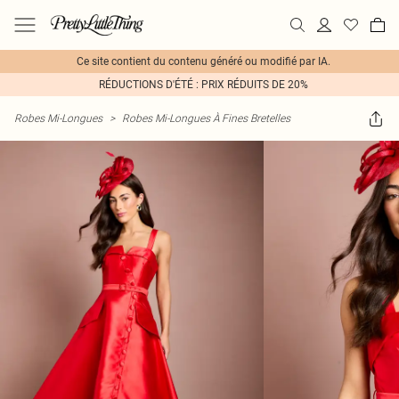
Ce site contient du contenu généré ou modifié par IA.
RÉDUCTIONS D'ÉTÉ : PRIX RÉDUITS DE 20%
Robes Mi-Longues
>
Robes Mi-Longues À Fines Bretelles