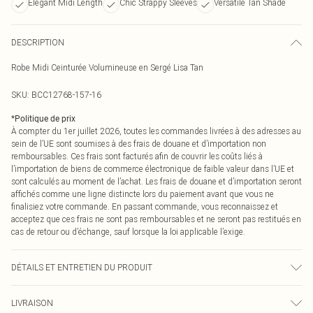
Elegant Midi Length
Chic Strappy Sleeves
Versatile Tan Shade
DESCRIPTION
Robe Midi Ceinturée Volumineuse en Sergé Lisa Tan
SKU:
BCC12768-157-16
*
Politique de prix
À compter du 1er juillet 2026, toutes les commandes livrées à des adresses au
sein de l’UE sont soumises à des frais de douane et d’importation non
remboursables. Ces frais sont facturés afin de couvrir les coûts liés à
l’importation de biens de commerce électronique de faible valeur dans l’UE et
sont calculés au moment de l’achat. Les frais de douane et d’importation seront
affichés comme une ligne distincte lors du paiement avant que vous ne
finalisiez votre commande. En passant commande, vous reconnaissez et
acceptez que ces frais ne sont pas remboursables et ne seront pas restitués en
cas de retour ou d’échange, sauf lorsque la loi applicable l’exige.
DÉTAILS ET ENTRETIEN DU PRODUIT
Matière principale : 100% Polyester. Doublure : 100% Polyester. Le mannequin
LIVRAISON
porte une taille UK 10.