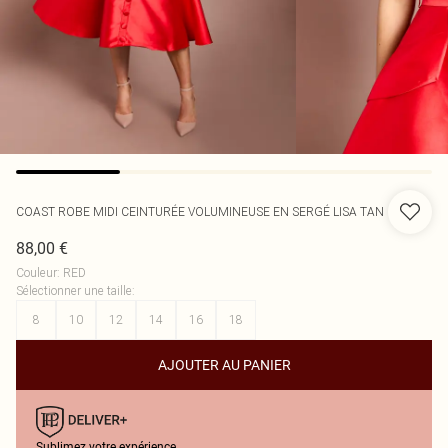
COAST
ROBE MIDI CEINTURÉE VOLUMINEUSE EN SERGÉ LISA TAN
88,00 €
Couleur
:
RED
Sélectionner une taille
:
8
10
12
14
16
18
AJOUTER AU PANIER
Sublimez votre expérience