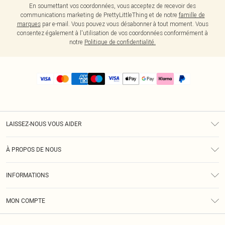
En soumettant vos coordonnées, vous acceptez de recevoir des
communications marketing de PrettyLittleThing et de notre
famille de
marques
par e-mail. Vous pouvez vous désabonner à tout moment. Vous
consentez également à l'utilisation de vos coordonnées conformément à
notre
Politique de confidentialité.
LAISSEZ-NOUS VOUS AIDER
Assistance
À PROPOS DE NOUS
Retours
À Notre Sujet
Guide Des Tailles
INFORMATIONS
PLT Réduction pour les étudiants
Livraison
Conditions Générales
Diversité
Royalty
MON COMPTE
Politique De Confidentialité
Klarna
Cookies
Informations Sur L’App PLT
Réduction étudiant - Student Beans