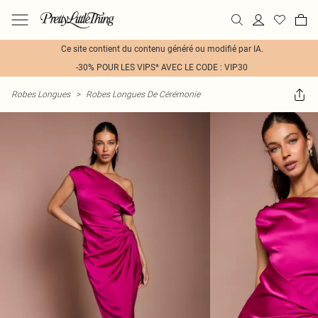
Ce site contient du contenu généré ou modifié par IA.
-30% POUR LES VIPS* AVEC LE CODE : VIP30
Robes Longues
>
Robes Longues De Cérémonie