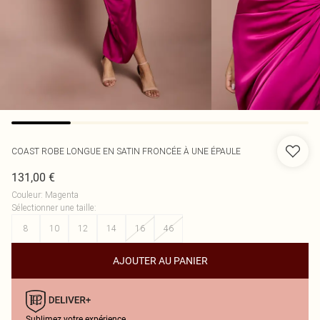
COAST
ROBE LONGUE EN SATIN FRONCÉE À UNE ÉPAULE
131,00 €
Couleur
:
Magenta
Sélectionner une taille
:
8
10
12
14
16
46
AJOUTER AU PANIER
Sublimez votre expérience