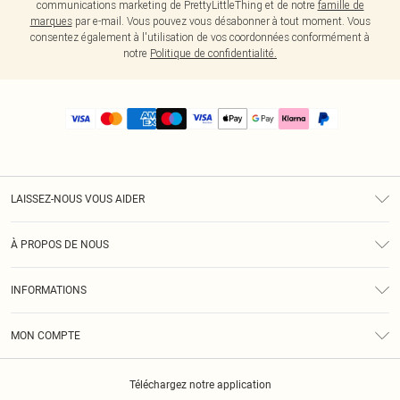
communications marketing de PrettyLittleThing et de notre
famille de
marques
par e-mail. Vous pouvez vous désabonner à tout moment. Vous
consentez également à l'utilisation de vos coordonnées conformément à
notre
Politique de confidentialité.
LAISSEZ-NOUS VOUS AIDER
Assistance
À PROPOS DE NOUS
Retours
À Notre Sujet
Guide Des Tailles
INFORMATIONS
PLT Réduction pour les étudiants
Livraison
Conditions Générales
Diversité
Royalty
MON COMPTE
Politique De Confidentialité
Klarna
Cookies
Informations Sur L’App PLT
Réduction étudiant - Student Beans
Téléchargez notre application
Historique