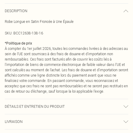
DESCRIPTION
Robe Longue en Satin Froncée à Une Épaule
SKU:
BCC12638-138-16
*
Politique de prix
À compter du 1er juillet 2026, toutes les commandes livrées à des adresses au
sein de l’UE sont soumises à des frais de douane et d’importation non
remboursables. Ces frais sont facturés afin de couvrir les coûts liés à
l’importation de biens de commerce électronique de faible valeur dans l’UE et
sont calculés au moment de l’achat. Les frais de douane et d’importation seront
affichés comme une ligne distincte lors du paiement avant que vous ne
finalisiez votre commande. En passant commande, vous reconnaissez et
acceptez que ces frais ne sont pas remboursables et ne seront pas restitués en
cas de retour ou d’échange, sauf lorsque la loi applicable l’exige.
DÉTAILS ET ENTRETIEN DU PRODUIT
Matière principale : 100% Polyester. Doublure : 98% Polyester 2%
LIVRAISON
Élasthanne/Spandex. Ne pas utiliser d'eau de javel. Ne pas sécher en machine.
Repasser à basse température. Ne pas nettoyer à sec. Le mannequin porte une