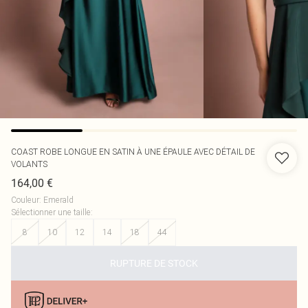
COAST
ROBE LONGUE EN SATIN À UNE ÉPAULE AVEC DÉTAIL DE
VOLANTS
164,00 €
Couleur
:
Emerald
Sélectionner une taille
:
8
10
12
14
18
44
RUPTURE DE STOCK