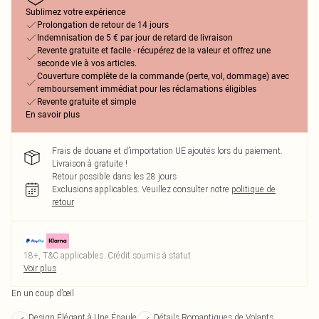
Sublimez votre expérience
Prolongation de retour de 14 jours
Indemnisation de 5 € par jour de retard de livraison
Revente gratuite et facile - récupérez de la valeur et offrez une
seconde vie à vos articles.
Couverture complète de la commande (perte, vol, dommage) avec
remboursement immédiat pour les réclamations éligibles
Revente gratuite et simple
En savoir plus
Frais de douane et d’importation UE ajoutés lors du paiement.
Livraison à gratuite !
Retour possible dans les 28 jours
Exclusions applicables.
Veuillez consulter notre
politique de
retour
18+, T&C applicables. Crédit soumis à statut
Voir plus
En un coup d’œil
Design Élégant à Une Épaule
Détails Romantiques de Volants