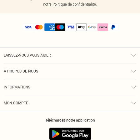
notre
Politique de confidentialité.
LAISSEZ-NOUS VOUS AIDER
Assistance
À PROPOS DE NOUS
Retours
À Notre Sujet
Guide Des Tailles
INFORMATIONS
PLT Réduction pour les étudiants
Livraison
Conditions Générales
Diversité
Royalty
MON COMPTE
Politique De Confidentialité
Klarna
Cookies
Informations Sur L’App PLT
Réduction étudiant - Student Beans
Téléchargez notre application
Historique