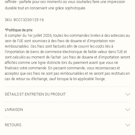
raffinée - parfaite pour ces moments où vous souhaitez faire une impression
durable tout en conservant une grâce sophistiquée.
SKU:
BCC13230-125-16
*
Politique de prix
À compter du 1er juillet 2026, toutes les commandes livrées à des adresses au
sein de l’UE sont soumises à des frais de douane et d’importation non
remboursables. Ces frais sont facturés afin de couvrir les coûts liés à
l’importation de biens de commerce électronique de faible valeur dans l’UE et
sont calculés au moment de l’achat. Les frais de douane et d’importation seront
affichés comme une ligne distincte lors du paiement avant que vous ne
finalisiez votre commande. En passant commande, vous reconnaissez et
acceptez que ces frais ne sont pas remboursables et ne seront pas restitués en
cas de retour ou d’échange, sauf lorsque la loi applicable l’exige.
DÉTAILS ET ENTRETIEN DU PRODUIT
Corps : 96% Polyester. 4% Élasthanne/Spandex. Jupe : 100% Polyester.
LIVRAISON
Doublure : 100% Polyester. Ne pas utiliser d'eau de Javel. Ne pas sécher en
machine. Repasser à température basse. Ne pas nettoyer à sec. Le mannequin
Livraison standard France
0
porte une taille 10
RETOURS
Jusqu'à 7 jours ouvrables