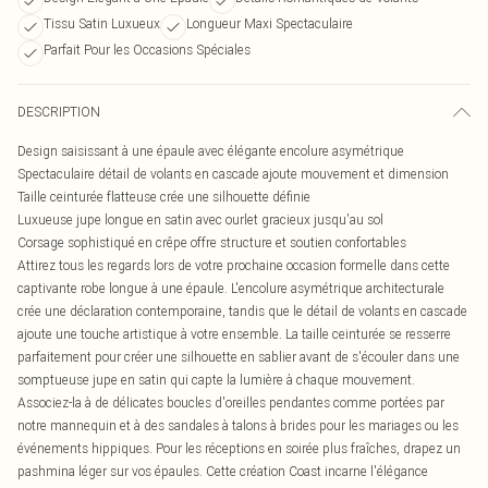
Tissu Satin Luxueux
Longueur Maxi Spectaculaire
Parfait Pour les Occasions Spéciales
DESCRIPTION
Design saisissant à une épaule avec élégante encolure asymétrique
Spectaculaire détail de volants en cascade ajoute mouvement et dimension
Taille ceinturée flatteuse crée une silhouette définie
Luxueuse jupe longue en satin avec ourlet gracieux jusqu'au sol
Corsage sophistiqué en crêpe offre structure et soutien confortables
Attirez tous les regards lors de votre prochaine occasion formelle dans cette
captivante robe longue à une épaule. L'encolure asymétrique architecturale
crée une déclaration contemporaine, tandis que le détail de volants en cascade
ajoute une touche artistique à votre ensemble. La taille ceinturée se resserre
parfaitement pour créer une silhouette en sablier avant de s'écouler dans une
somptueuse jupe en satin qui capte la lumière à chaque mouvement.
Associez-la à de délicates boucles d'oreilles pendantes comme portées par
notre mannequin et à des sandales à talons à brides pour les mariages ou les
événements hippiques. Pour les réceptions en soirée plus fraîches, drapez un
pashmina léger sur vos épaules. Cette création Coast incarne l'élégance