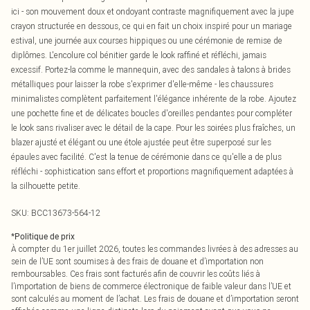
ici - son mouvement doux et ondoyant contraste magnifiquement avec la jupe
crayon structurée en dessous, ce qui en fait un choix inspiré pour un mariage
estival, une journée aux courses hippiques ou une cérémonie de remise de
diplômes. L'encolure col bénitier garde le look raffiné et réfléchi, jamais
excessif. Portez-la comme le mannequin, avec des sandales à talons à brides
métalliques pour laisser la robe s'exprimer d'elle-même - les chaussures
minimalistes complètent parfaitement l'élégance inhérente de la robe. Ajoutez
une pochette fine et de délicates boucles d'oreilles pendantes pour compléter
le look sans rivaliser avec le détail de la cape. Pour les soirées plus fraîches, un
blazer ajusté et élégant ou une étole ajustée peut être superposé sur les
épaules avec facilité. C'est la tenue de cérémonie dans ce qu'elle a de plus
réfléchi - sophistication sans effort et proportions magnifiquement adaptées à
la silhouette petite.
SKU:
BCC13673-564-12
*
Politique de prix
À compter du 1er juillet 2026, toutes les commandes livrées à des adresses au
sein de l’UE sont soumises à des frais de douane et d’importation non
remboursables. Ces frais sont facturés afin de couvrir les coûts liés à
l’importation de biens de commerce électronique de faible valeur dans l’UE et
sont calculés au moment de l’achat. Les frais de douane et d’importation seront