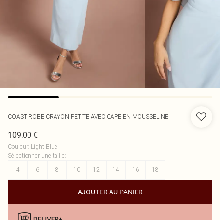
COAST
ROBE CRAYON PETITE AVEC CAPE EN MOUSSELINE
109,00 €
Couleur
:
Light Blue
Sélectionner une taille
:
4
6
8
10
12
14
16
18
AJOUTER AU PANIER