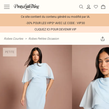
Ce site contient du contenu généré ou modifié par IA.
-30% POUR LES VIPS* AVEC LE CODE : VIP30
CLIQUEZ ICI POUR DEVENIR VIP
Robes Courtes
>
Robes Petites Occasion
PETITE