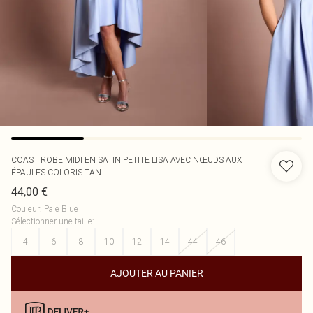
COAST
ROBE MIDI EN SATIN PETITE LISA AVEC NŒUDS AUX
ÉPAULES COLORIS TAN
44,00 €
Couleur
:
Pale Blue
Sélectionner une taille
:
4
6
8
10
12
14
44
46
AJOUTER AU PANIER