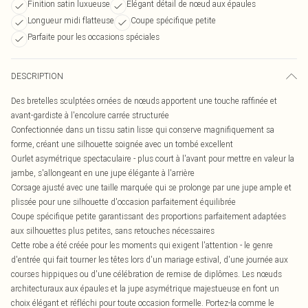
Finition satin luxueuse
Élégant détail de nœud aux épaules
Longueur midi flatteuse
Coupe spécifique petite
Parfaite pour les occasions spéciales
DESCRIPTION
Des bretelles sculptées ornées de nœuds apportent une touche raffinée et
avant-gardiste à l'encolure carrée structurée
Confectionnée dans un tissu satin lisse qui conserve magnifiquement sa
forme, créant une silhouette soignée avec un tombé excellent
Ourlet asymétrique spectaculaire - plus court à l'avant pour mettre en valeur la
jambe, s'allongeant en une jupe élégante à l'arrière
Corsage ajusté avec une taille marquée qui se prolonge par une jupe ample et
plissée pour une silhouette d'occasion parfaitement équilibrée
Coupe spécifique petite garantissant des proportions parfaitement adaptées
aux silhouettes plus petites, sans retouches nécessaires
Cette robe a été créée pour les moments qui exigent l'attention - le genre
d'entrée qui fait tourner les têtes lors d'un mariage estival, d'une journée aux
courses hippiques ou d'une célébration de remise de diplômes. Les nœuds
architecturaux aux épaules et la jupe asymétrique majestueuse en font un
choix élégant et réfléchi pour toute occasion formelle. Portez-la comme le