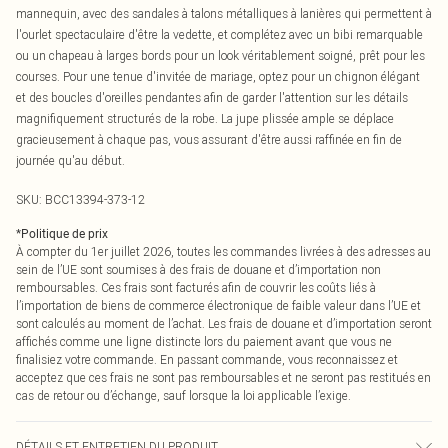
mannequin, avec des sandales à talons métalliques à lanières qui permettent à
l'ourlet spectaculaire d'être la vedette, et complétez avec un bibi remarquable
ou un chapeau à larges bords pour un look véritablement soigné, prêt pour les
courses. Pour une tenue d'invitée de mariage, optez pour un chignon élégant
et des boucles d'oreilles pendantes afin de garder l'attention sur les détails
magnifiquement structurés de la robe. La jupe plissée ample se déplace
gracieusement à chaque pas, vous assurant d'être aussi raffinée en fin de
journée qu'au début.
SKU:
BCC13394-373-12
*
Politique de prix
À compter du 1er juillet 2026, toutes les commandes livrées à des adresses au
sein de l’UE sont soumises à des frais de douane et d’importation non
remboursables. Ces frais sont facturés afin de couvrir les coûts liés à
l’importation de biens de commerce électronique de faible valeur dans l’UE et
sont calculés au moment de l’achat. Les frais de douane et d’importation seront
affichés comme une ligne distincte lors du paiement avant que vous ne
finalisiez votre commande. En passant commande, vous reconnaissez et
acceptez que ces frais ne sont pas remboursables et ne seront pas restitués en
cas de retour ou d’échange, sauf lorsque la loi applicable l’exige.
DÉTAILS ET ENTRETIEN DU PRODUIT