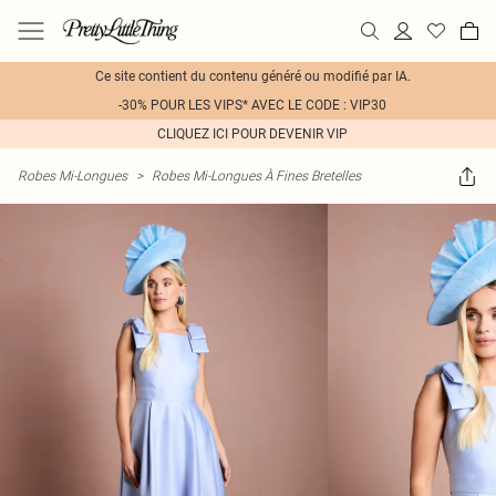
Ce site contient du contenu généré ou modifié par IA.
-30% POUR LES VIPS* AVEC LE CODE : VIP30
CLIQUEZ ICI POUR DEVENIR VIP
Robes Mi-Longues
>
Robes Mi-Longues À Fines Bretelles