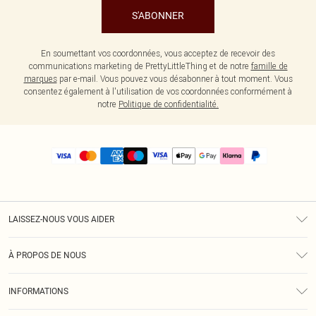
S'ABONNER
En soumettant vos coordonnées, vous acceptez de recevoir des
communications marketing de PrettyLittleThing et de notre
famille de
marques
par e-mail. Vous pouvez vous désabonner à tout moment. Vous
consentez également à l'utilisation de vos coordonnées conformément à
notre
Politique de confidentialité.
LAISSEZ-NOUS VOUS AIDER
Assistance
À PROPOS DE NOUS
Retours
À Notre Sujet
Guide Des Tailles
INFORMATIONS
PLT Réduction pour les étudiants
Livraison