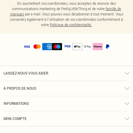
En soumettant vos coordonnées, vous acceptez de recevoir des
communications marketing de PrettyLittleThing et de notre
famille de
marques
par e-mail. Vous pouvez vous désabonner à tout moment. Vous
consentez également à l'utilisation de vos coordonnées conformément à
notre
Politique de confidentialité.
LAISSEZ-NOUS VOUS AIDER
Assistance
À PROPOS DE NOUS
Retours
À Notre Sujet
Guide Des Tailles
INFORMATIONS
PLT Réduction pour les étudiants
Livraison
Conditions Générales
Diversité
Royalty
MON COMPTE
Politique De Confidentialité
Klarna
Cookies
Informations Sur L’App PLT
Réduction étudiant - Student Beans