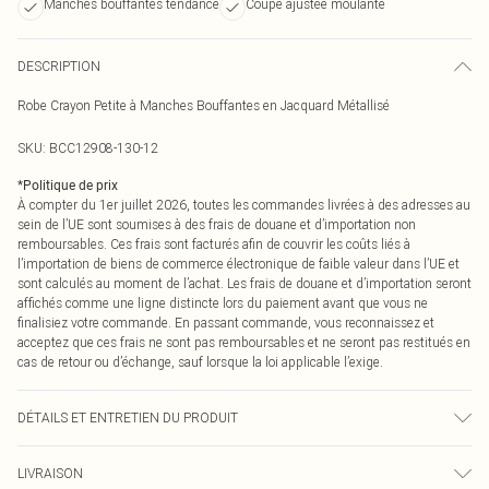
Manches bouffantes tendance
Coupe ajustée moulante
DESCRIPTION
Robe Crayon Petite à Manches Bouffantes en Jacquard Métallisé
SKU:
BCC12908-130-12
*
Politique de prix
À compter du 1er juillet 2026, toutes les commandes livrées à des adresses au
sein de l’UE sont soumises à des frais de douane et d’importation non
remboursables. Ces frais sont facturés afin de couvrir les coûts liés à
l’importation de biens de commerce électronique de faible valeur dans l’UE et
sont calculés au moment de l’achat. Les frais de douane et d’importation seront
affichés comme une ligne distincte lors du paiement avant que vous ne
finalisiez votre commande. En passant commande, vous reconnaissez et
acceptez que ces frais ne sont pas remboursables et ne seront pas restitués en
cas de retour ou d’échange, sauf lorsque la loi applicable l’exige.
DÉTAILS ET ENTRETIEN DU PRODUIT
Main: 100% Polyester. Contrast: 100% Polyester. Lining: 100% Polyester. Model
LIVRAISON
Wears a UK Size 10.