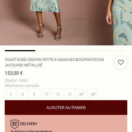
COAST
ROBE CRAYON PETITE À MANCHES BOUFFANTES EN
JACQUARD MÉTALLISÉ
153,00 €
Couleur
:
Green
Sélectionner une taille
:
4
6
8
10
12
14
44
46
AJOUTER AU PANIER
Sublimez votre expérience