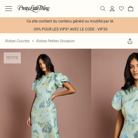
Ce site contient du contenu généré ou modifié par IA.
-30% POUR LES VIPS* AVEC LE CODE : VIP30
Robes Courtes
>
Robes Petites Occasion
PETITE