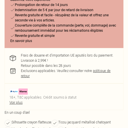
Prolongation de retour de 14 jours
Indemnisation de 5 € par jour de retard de livraison
Revente gratuite et facile - récupérez de la valeur et offrez une
seconde vie à vos articles.
Couverture complète de la commande (perte, vol, dommage) avec
remboursement immédiat pour les réclamations éligibles
Revente gratuite et simple
En savoir plus
Frais de douane et d’importation UE ajoutés lors du paiement.
Livraison à 2,99€ !
Retour possible dans les 28 jours
Exclusions applicables.
Veuillez consulter notre
politique de
retour
18+, T&C applicables. Crédit soumis à statut
Voir plus
En un coup d’œil
Silhouette crayon flatteuse
Tissu jacquard métallisé chatoyant