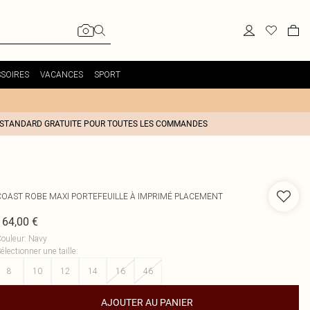
SOIRES
VACANCES
SPORT
 STANDARD GRATUITE POUR TOUTES LES COMMANDES
COAST
ROBE MAXI PORTEFEUILLE À IMPRIMÉ PLACEMENT
164,00 €
ouleur
:
Navy
électionner une taille
:
8
10
12
14
16
46
AJOUTER AU PANIER