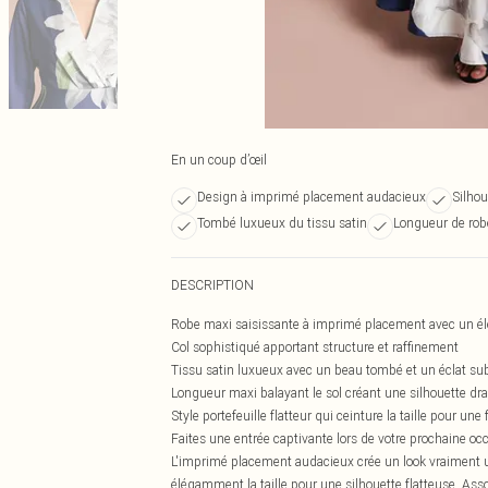
En un coup d’œil
Design à imprimé placement audacieux
Silhou
Tombé luxueux du tissu satin
Longueur de robe
DESCRIPTION
Robe maxi saisissante à imprimé placement avec un élé
Col sophistiqué apportant structure et raffinement
Tissu satin luxueux avec un beau tombé et un éclat sub
Longueur maxi balayant le sol créant une silhouette d
Style portefeuille flatteur qui ceinture la taille pour un
Faites une entrée captivante lors de votre prochaine oc
L'imprimé placement audacieux crée un look vraiment uniq
élégamment la taille pour une silhouette flatteuse. As