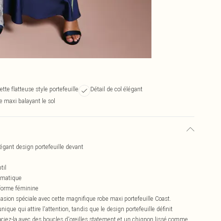
ette flatteuse style portefeuille
Détail de col élégant
 maxi balayant le sol
gant design portefeuille devant
til
ramatique
e forme féminine
casion spéciale avec cette magnifique robe maxi portefeuille Coast.
ue qui attire l'attention, tandis que le design portefeuille définit
sociez-la avec des boucles d'oreilles statement et un chignon lissé comme