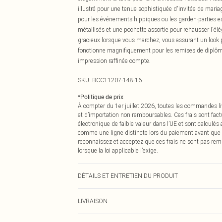
illustré pour une tenue sophistiquée d'invitée de maria
pour les événements hippiques ou les garden-parties est
métallisés et une pochette assortie pour rehausser l'é
gracieux lorsque vous marchez, vous assurant un look p
fonctionne magnifiquement pour les remises de diplômes
impression raffinée compte.
SKU:
BCC11207-148-16
*
Politique de prix
À compter du 1er juillet 2026, toutes les commandes li
et d’importation non remboursables. Ces frais sont fact
électronique de faible valeur dans l’UE et sont calculés
comme une ligne distincte lors du paiement avant que
reconnaissez et acceptez que ces frais ne sont pas rem
lorsque la loi applicable l’exige.
DÉTAILS ET ENTRETIEN DU PRODUIT
Principal : 100% Polyester. Doublure : 100% Polyester
LIVRAISON
porte une taille 10 environ. Taille du mannequin : 1m7
Livraison standard France