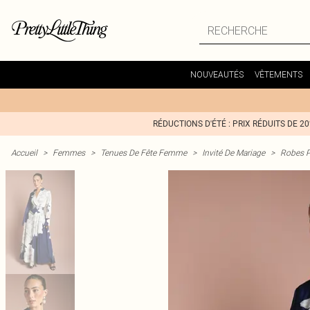
NOUVEAUTÉS
VÊTEMENTS
RÉDUCTIONS D'ÉTÉ : PRIX RÉDUITS DE 2
Accueil
>
Femmes
>
Tenues De Fête Femme
>
Invité De Mariage
>
Robes P