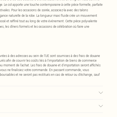
ge. Le col apporte une touche contemporaine à cette pièce formelle, parfaite
ivales. Pour les occasions de soirée, associez-la avec des talons
légance naturelle de la robe. La longueur maxi fluide crée un mouvement
osé et raffiné tout au long de votre événement. Cette pièce polyvalente
, les dîners formels et les occasions de célébration où faire une
vrées à des adresses au sein de l’UE sont soumises à des frais de douane
urés afin de couvrir les coûts liés à l’importation de biens de commerce
 au moment de l’achat. Les frais de douane et d’importation seront affichés
 vous ne finalisiez votre commande. En passant commande, vous
boursables et ne seront pas restitués en cas de retour ou d’échange, sauf
. Lavable en machine. Longueur encolure au bas : 150cm. Le mannequin
0 à 1m75.
0