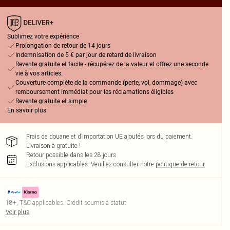
Sublimez votre expérience
Prolongation de retour de 14 jours
Indemnisation de 5 € par jour de retard de livraison
Revente gratuite et facile - récupérez de la valeur et offrez une seconde
vie à vos articles.
Couverture complète de la commande (perte, vol, dommage) avec
remboursement immédiat pour les réclamations éligibles
Revente gratuite et simple
En savoir plus
Frais de douane et d’importation UE ajoutés lors du paiement.
Livraison à gratuite !
Retour possible dans les 28 jours
Exclusions applicables.
Veuillez consulter notre
politique de retour
18+, T&C applicables. Crédit soumis à statut
Voir plus