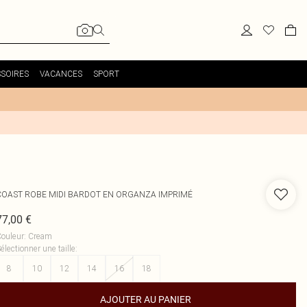
SOIRES
VACANCES
SPORT
COAST
ROBE MIDI BARDOT EN ORGANZA IMPRIMÉ
77,00 €
ouleur
:
Cream
électionner une taille
:
8
10
12
14
16
18
AJOUTER AU PANIER