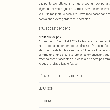
une petite pochette comme illustré pour un look parfai
léger ou une veste ajustée. Complétez votre tenue avec
valeur le magnifique décolleté. Cette robe passe sans ef
polyvalent à votre garde-robe d'occasion.
SKU:
BCC12163-123-16
*
Politique de prix
À compter du 1er juillet 2026, toutes les commandes li
et d’importation non remboursables. Ces frais sont fact
électronique de faible valeur dans l’UE et sont calculés
comme une ligne distincte lors du paiement avant que
reconnaissez et acceptez que ces frais ne sont pas rem
lorsque la loi applicable l’exige.
DÉTAILS ET ENTRETIEN DU PRODUIT
Principal : 100% Polyester. Doublure : 100% Polyester. 
LIVRAISON
Livraison standard France
RETOURS
Jusqu'à 7 jours ouvrables
Un problème survient ? Vous disposez de 21 jours à com