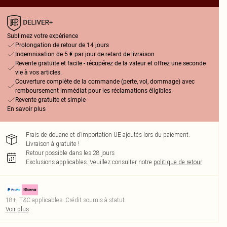
Sublimez votre expérience
Prolongation de retour de 14 jours
Indemnisation de 5 € par jour de retard de livraison
Revente gratuite et facile - récupérez de la valeur et offrez une seconde
vie à vos articles.
Couverture complète de la commande (perte, vol, dommage) avec
remboursement immédiat pour les réclamations éligibles
Revente gratuite et simple
En savoir plus
Frais de douane et d’importation UE ajoutés lors du paiement.
Livraison à gratuite !
Retour possible dans les 28 jours
Exclusions applicables.
Veuillez consulter notre
politique de retour
18+, T&C applicables. Crédit soumis à statut
Voir plus