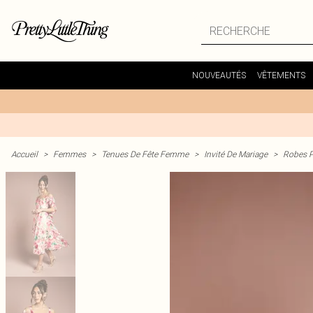
NOUVEAUTÉS
VÊTEMENTS
Accueil
>
Femmes
>
Tenues De Fête Femme
>
Invité De Mariage
>
Robes P