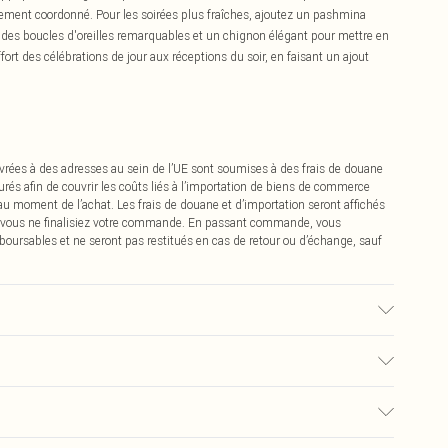
tement coordonné. Pour les soirées plus fraîches, ajoutez un pashmina
 des boucles d'oreilles remarquables et un chignon élégant pour mettre en
fort des célébrations de jour aux réceptions du soir, en faisant un ajout
vrées à des adresses au sein de l’UE sont soumises à des frais de douane
urés afin de couvrir les coûts liés à l’importation de biens de commerce
 au moment de l’achat. Les frais de douane et d’importation seront affichés
 vous ne finalisiez votre commande. En passant commande, vous
boursables et ne seront pas restitués en cas de retour ou d’échange, sauf
Le mannequin porte une taille UK 10.
0
pter de la réception pour nous retourner un article.