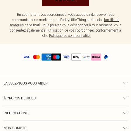
En soumettant vos coordonnées, vous acceptez de recevoir des
communications marketing de PrettyLittleThing et de notre
famille de
marques
par e-mail. Vous pouvez vous désabonner à tout moment. Vous
consentez également à l'utilisation de vos coordonnées conformément à
notre
Politique de confidentialité.
LAISSEZ-NOUS VOUS AIDER
Assistance
À PROPOS DE NOUS
Retours
À Notre Sujet
Guide Des Tailles
INFORMATIONS
PLT Réduction pour les étudiants
Livraison
Conditions Générales
Diversité
Royalty
MON COMPTE