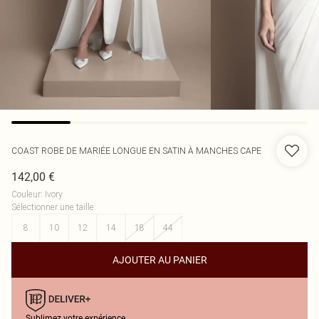
COAST
ROBE DE MARIÉE LONGUE EN SATIN À MANCHES CAPE
142,00 €
Couleur
:
Ivory
Sélectionner une taille
:
8
10
12
14
18
44
AJOUTER AU PANIER
Sublimez votre expérience