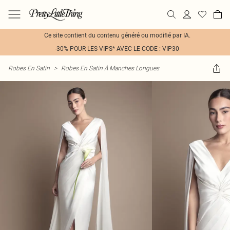
Ce site contient du contenu généré ou modifié par IA.
-30% POUR LES VIPS* AVEC LE CODE : VIP30
Robes En Satin
>
Robes En Satin À Manches Longues