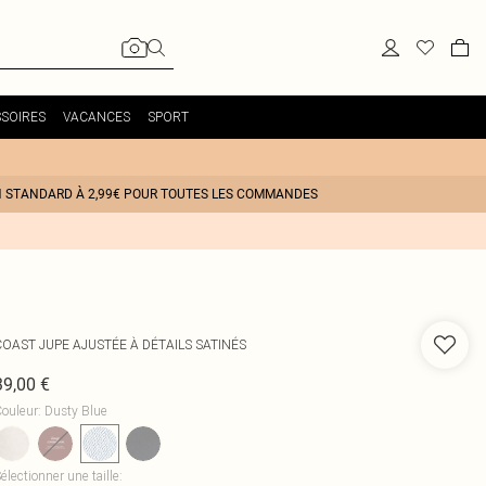
SOIRES
VACANCES
SPORT
N STANDARD À 2,99€ POUR TOUTES LES COMMANDES
COAST
JUPE AJUSTÉE À DÉTAILS SATINÉS
39,00 €
ouleur
:
Dusty Blue
électionner une taille
: