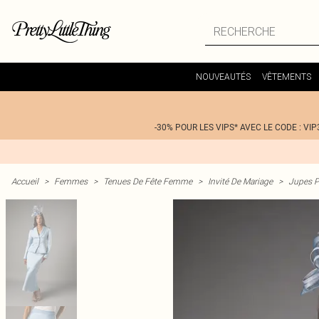
NOUVEAUTÉS
VÊTEMENTS
-30% POUR LES VIPS* AVEC LE CODE : VIP
Accueil
>
Femmes
>
Tenues De Fête Femme
>
Invité De Mariage
>
Jupes P