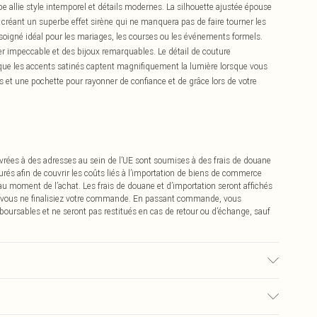
e allie style intemporel et détails modernes. La silhouette ajustée épouse
 créant un superbe effet sirène qui ne manquera pas de faire tourner les
 soigné idéal pour les mariages, les courses ou les événements formels.
er impeccable et des bijoux remarquables. Le détail de couture
ue les accents satinés captent magnifiquement la lumière lorsque vous
 et une pochette pour rayonner de confiance et de grâce lors de votre
vrées à des adresses au sein de l’UE sont soumises à des frais de douane
urés afin de couvrir les coûts liés à l’importation de biens de commerce
 au moment de l’achat. Les frais de douane et d’importation seront affichés
 vous ne finalisiez votre commande. En passant commande, vous
boursables et ne seront pas restitués en cas de retour ou d’échange, sauf
. Lavable en machine. Longueur épaule-ourlet : 131cm. Le mannequin porte
m75.