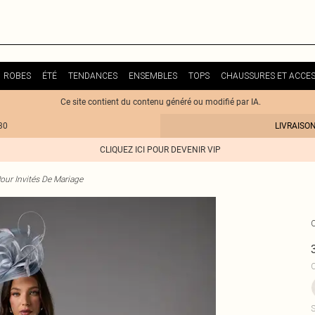
ROBES
ÉTÉ
TENDANCES
ENSEMBLES
TOPS
CHAUSSURES ET ACCES
Ce site contient du contenu généré ou modifié par IA.
30
LIVRAISO
CLIQUEZ ICI POUR DEVENIR VIP
our Invités De Mariage
C
S