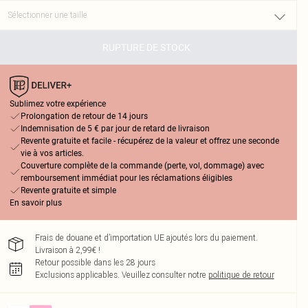
RUPTURE DE STOCK
Sublimez votre expérience
Prolongation de retour de 14 jours
Indemnisation de 5 € par jour de retard de livraison
Revente gratuite et facile - récupérez de la valeur et offrez une seconde
vie à vos articles.
Couverture complète de la commande (perte, vol, dommage) avec
remboursement immédiat pour les réclamations éligibles
Revente gratuite et simple
En savoir plus
Frais de douane et d’importation UE ajoutés lors du paiement.
Livraison à 2,99€ !
Retour possible dans les 28 jours
Exclusions applicables.
Veuillez consulter notre
politique de retour