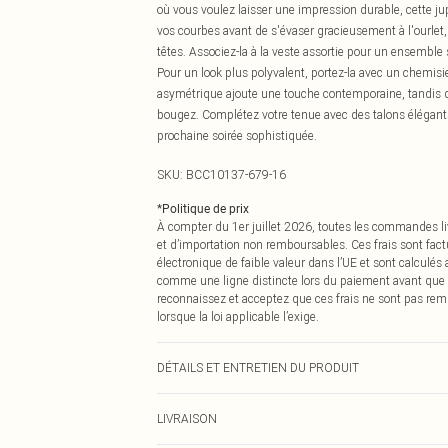
où vous voulez laisser une impression durable, cette jup
vos courbes avant de s'évaser gracieusement à l'ourlet,
têtes. Associez-la à la veste assortie pour un ensemble
Pour un look plus polyvalent, portez-la avec un chemisi
asymétrique ajoute une touche contemporaine, tandis q
bougez. Complétez votre tenue avec des talons élégants
prochaine soirée sophistiquée.
SKU:
BCC10137-679-16
*
Politique de prix
À compter du 1er juillet 2026, toutes les commandes li
et d’importation non remboursables. Ces frais sont fact
électronique de faible valeur dans l’UE et sont calculés
comme une ligne distincte lors du paiement avant que
reconnaissez et acceptez que ces frais ne sont pas rem
lorsque la loi applicable l’exige.
DÉTAILS ET ENTRETIEN DU PRODUIT
Principal : 100% Polyester. Doublure : 100% Polyester
LIVRAISON
une taille 10 environ. Taille du mannequin : 1m70 à 1