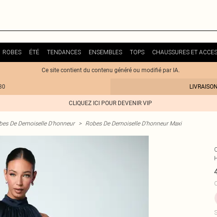
ROBES
ÉTÉ
TENDANCES
ENSEMBLES
TOPS
CHAUSSURES ET ACCES
Ce site contient du contenu généré ou modifié par IA.
30
LIVRAISO
CLIQUEZ ICI POUR DEVENIR VIP
bes De Demoiselle D'honneur
>
Robes De Demoiselle D'honneur Maxi
C
S