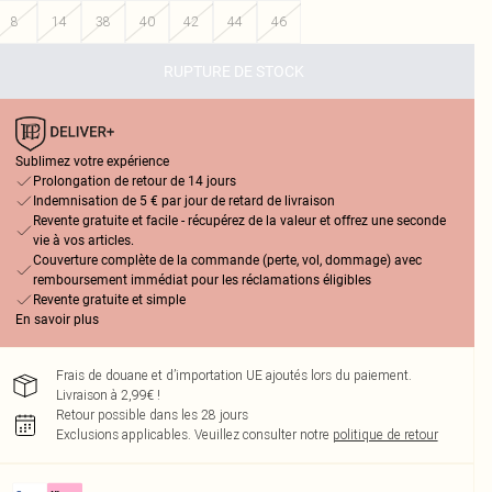
8
14
38
40
42
44
46
RUPTURE DE STOCK
Sublimez votre expérience
Prolongation de retour de 14 jours
Indemnisation de 5 € par jour de retard de livraison
Revente gratuite et facile - récupérez de la valeur et offrez une seconde
vie à vos articles.
Couverture complète de la commande (perte, vol, dommage) avec
remboursement immédiat pour les réclamations éligibles
Revente gratuite et simple
En savoir plus
Frais de douane et d’importation UE ajoutés lors du paiement.
Livraison à 2,99€ !
Retour possible dans les 28 jours
Exclusions applicables.
Veuillez consulter notre
politique de retour