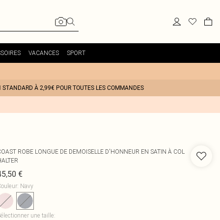
SOIRES
VACANCES
SPORT
N STANDARD À 2,99€ POUR TOUTES LES COMMANDES
COAST
ROBE LONGUE DE DEMOISELLE D'HONNEUR EN SATIN À COL
HALTER
45,50 €
ouleur
:
Navy
électionner une taille
: