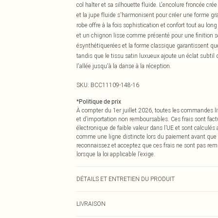
col halter et sa silhouette fluide. L'encolure froncée cré
et la jupe fluide s'harmonisent pour créer une forme gra
robe offre à la fois sophistication et confort tout au lo
et un chignon lisse comme présenté pour une finition 
ésynthétiquerées et la forme classique garantissent que
tandis que le tissu satin luxueux ajoute un éclat subt
l'allée jusqu'à la danse à la réception.
SKU:
BCC11109-148-16
*
Politique de prix
À compter du 1er juillet 2026, toutes les commandes li
et d’importation non remboursables. Ces frais sont fact
électronique de faible valeur dans l’UE et sont calculés
comme une ligne distincte lors du paiement avant que
reconnaissez et acceptez que ces frais ne sont pas rem
lorsque la loi applicable l’exige.
DÉTAILS ET ENTRETIEN DU PRODUIT
Principal : 100% Polyester. Doublure : 100% Polyester - 
LIVRAISON
approximative 1m70 - 1m75. Longueur desynthétiqueis