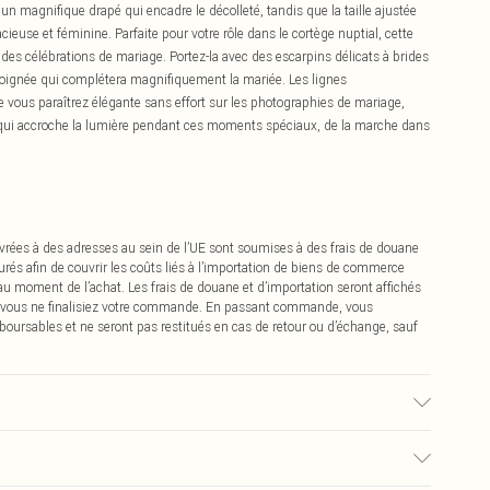
e un magnifique drapé qui encadre le décolleté, tandis que la taille ajustée
cieuse et féminine. Parfaite pour votre rôle dans le cortège nuptial, cette
ng des célébrations de mariage. Portez-la avec des escarpins délicats à brides
soignée qui complétera magnifiquement la mariée. Les lignes
 vous paraîtrez élégante sans effort sur les photographies de mariage,
il qui accroche la lumière pendant ces moments spéciaux, de la marche dans
vrées à des adresses au sein de l’UE sont soumises à des frais de douane
urés afin de couvrir les coûts liés à l’importation de biens de commerce
 au moment de l’achat. Les frais de douane et d’importation seront affichés
 vous ne finalisiez votre commande. En passant commande, vous
boursables et ne seront pas restitués en cas de retour ou d’échange, sauf
Lavable en machine.- Le mannequin porte une taille 10, taille
 l'encolure 153cm.