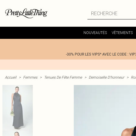
NOUVEAUTÉS
VÊTEMENTS
-30% POUR LES VIPS* AVEC LE CODE : VIP
Accueil
>
Femmes
>
Tenues De Fête Femme
>
Demoiselle D'honneur
>
Ro