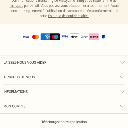
communications marketing de PrettyLittleThing et de notre
famille de
marques
par e-mail. Vous pouvez vous désabonner à tout moment. Vous
consentez également à l'utilisation de vos coordonnées conformément à
notre
Politique de confidentialité.
LAISSEZ-NOUS VOUS AIDER
Assistance
À PROPOS DE NOUS
Retours
À Notre Sujet
Guide Des Tailles
INFORMATIONS
PLT Réduction pour les étudiants
Livraison
Conditions Générales
Diversité
Royalty
MON COMPTE
Politique De Confidentialité
Klarna
Cookies
Informations Sur L’App PLT
Réduction étudiant - Student Beans
Téléchargez notre application
Historique