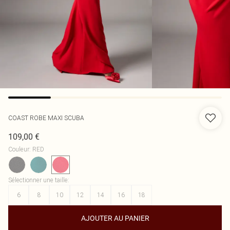
COAST
ROBE MAXI SCUBA
109,00 €
Couleur
:
RED
Sélectionner une taille
:
6
8
10
12
14
16
18
AJOUTER AU PANIER