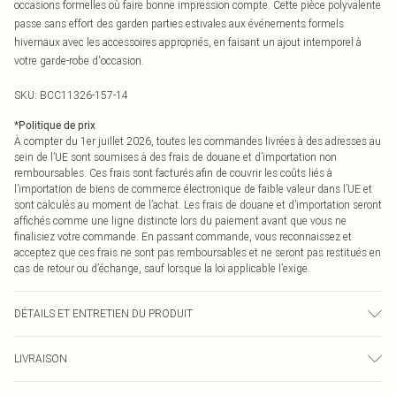
occasions formelles où faire bonne impression compte. Cette pièce polyvalente
passe sans effort des garden parties estivales aux événements formels
hivernaux avec les accessoires appropriés, en faisant un ajout intemporel à
votre garde-robe d'occasion.
SKU:
BCC11326-157-14
*
Politique de prix
À compter du 1er juillet 2026, toutes les commandes livrées à des adresses au
sein de l’UE sont soumises à des frais de douane et d’importation non
remboursables. Ces frais sont facturés afin de couvrir les coûts liés à
l’importation de biens de commerce électronique de faible valeur dans l’UE et
sont calculés au moment de l’achat. Les frais de douane et d’importation seront
affichés comme une ligne distincte lors du paiement avant que vous ne
finalisiez votre commande. En passant commande, vous reconnaissez et
acceptez que ces frais ne sont pas remboursables et ne seront pas restitués en
cas de retour ou d’échange, sauf lorsque la loi applicable l’exige.
DÉTAILS ET ENTRETIEN DU PRODUIT
Longueur : 154cm. 95% Polyester 5% Élasthanne. Lavage à la main
LIVRAISON
uniquement
Livraison standard France
0