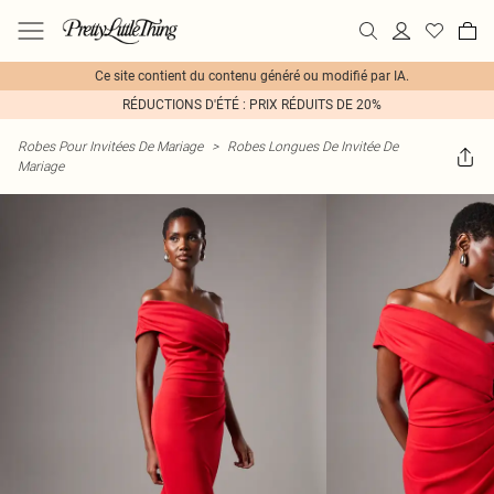
Ce site contient du contenu généré ou modifié par IA.
RÉDUCTIONS D'ÉTÉ : PRIX RÉDUITS DE 20%
Robes Pour Invitées De Mariage
>
Robes Longues De Invitée De
Mariage