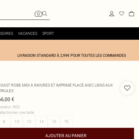
SOIRES
VACANCES
SPORT
LIVRAISON STANDARD À 2,99€ POUR TOUTES LES COMMANDES
COAST
ROBE MIDI À RAYURES ET IMPRIMÉ PLACÉ AVEC LIENS AUX
ÉPAULES
66,00 €
ouleur
:
RED
électionner une taille
:
8
10
12
14
16
18
AJOUTER AU PANIER