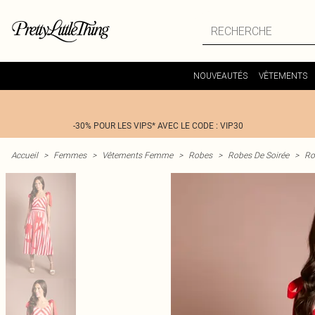
NOUVEAUTÉS
VÊTEMENTS
-30% POUR LES VIPS* AVEC LE CODE : VIP30
Accueil
>
Femmes
>
Vêtements Femme
>
Robes
>
Robes De Soirée
>
Ro