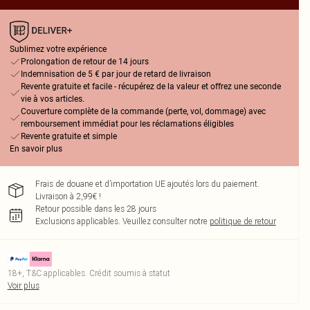
Sublimez votre expérience
Prolongation de retour de 14 jours
Indemnisation de 5 € par jour de retard de livraison
Revente gratuite et facile - récupérez de la valeur et offrez une seconde
vie à vos articles.
Couverture complète de la commande (perte, vol, dommage) avec
remboursement immédiat pour les réclamations éligibles
Revente gratuite et simple
En savoir plus
Frais de douane et d’importation UE ajoutés lors du paiement.
Livraison à 2,99€ !
Retour possible dans les 28 jours
Exclusions applicables.
Veuillez consulter notre
politique de retour
18+, T&C applicables. Crédit soumis à statut
Voir plus