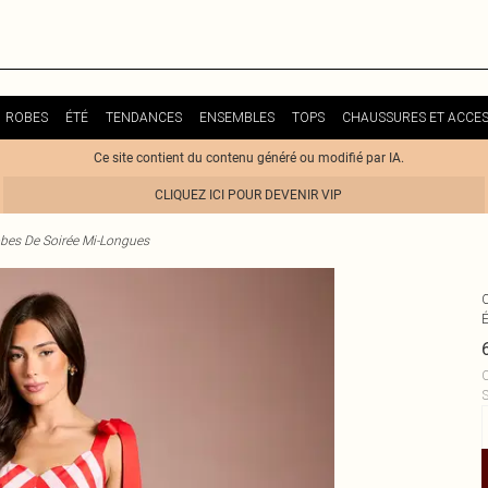
ROBES
ÉTÉ
TENDANCES
ENSEMBLES
TOPS
CHAUSSURES ET ACCES
Ce site contient du contenu généré ou modifié par IA.
CLIQUEZ ICI POUR DEVENIR VIP
bes De Soirée Mi-Longues
C
S