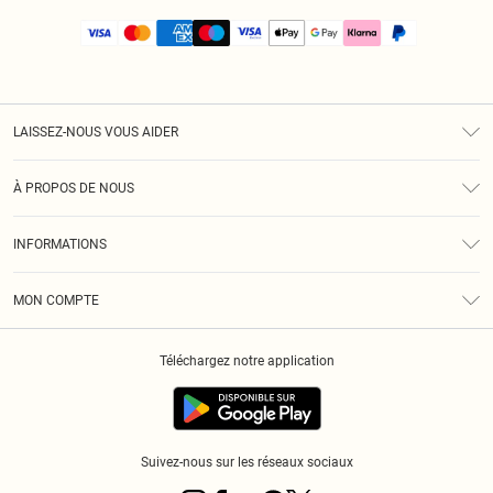
LAISSEZ-NOUS VOUS AIDER
Assistance
À PROPOS DE NOUS
Retours
À Notre Sujet
Guide Des Tailles
INFORMATIONS
PLT Réduction pour les étudiants
Livraison
Conditions Générales
Diversité
Royalty
MON COMPTE
Politique De Confidentialité
Klarna
Cookies
Informations Sur L’App PLT
Réduction étudiant - Student Beans
Téléchargez notre application
Historique
Suivez-nous sur les réseaux sociaux