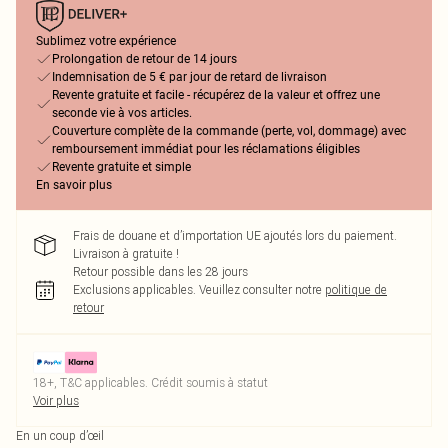
Sublimez votre expérience
Prolongation de retour de 14 jours
Indemnisation de 5 € par jour de retard de livraison
Revente gratuite et facile - récupérez de la valeur et offrez une
seconde vie à vos articles.
Couverture complète de la commande (perte, vol, dommage) avec
remboursement immédiat pour les réclamations éligibles
Revente gratuite et simple
En savoir plus
Frais de douane et d’importation UE ajoutés lors du paiement.
Livraison à gratuite !
Retour possible dans les 28 jours
Exclusions applicables.
Veuillez consulter notre
politique de
retour
18+, T&C applicables. Crédit soumis à statut
Voir plus
En un coup d’œil