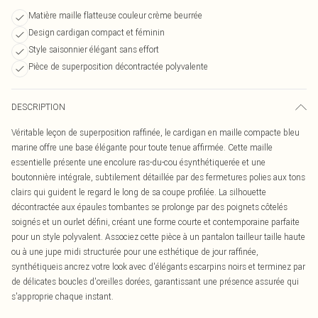
Matière maille flatteuse couleur crème beurrée
Design cardigan compact et féminin
Style saisonnier élégant sans effort
Pièce de superposition décontractée polyvalente
DESCRIPTION
Véritable leçon de superposition raffinée, le cardigan en maille compacte bleu
marine offre une base élégante pour toute tenue affirmée. Cette maille
essentielle présente une encolure ras-du-cou ésynthétiquerée et une
boutonnière intégrale, subtilement détaillée par des fermetures polies aux tons
clairs qui guident le regard le long de sa coupe profilée. La silhouette
décontractée aux épaules tombantes se prolonge par des poignets côtelés
soignés et un ourlet défini, créant une forme courte et contemporaine parfaite
pour un style polyvalent. Associez cette pièce à un pantalon tailleur taille haute
ou à une jupe midi structurée pour une esthétique de jour raffinée,
synthétiqueis ancrez votre look avec d'élégants escarpins noirs et terminez par
de délicates boucles d'oreilles dorées, garantissant une présence assurée qui
s'approprie chaque instant.