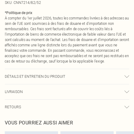
SKU:
CNN7214/82/52
*
Politique de prix
À compter du 1er juillet 2026, toutes les commandes livrées à des adresses au
sein de l’UE sont soumises à des frais de douane et d’importation non
remboursables. Ces frais sont facturés afin de couvrir les coûts liés à
l’importation de biens de commerce électronique de faible valeur dans l’UE et
sont calculés au moment de l’achat. Les frais de douane et d’importation seront
affichés comme une ligne distincte lors du paiement avant que vous ne
finalisiez votre commande. En passant commande, vous reconnaissez et
acceptez que ces frais ne sont pas remboursables et ne seront pas restitués en
cas de retour ou d’échange, sauf lorsque la loi applicable l’exige.
DÉTAILS ET ENTRETIEN DU PRODUIT
50,0 % Viscose, 30,0 % Polyester, 20,0 % Polyamide Veuillez noter : en raison
LIVRAISON
du tissu utilisé, la couleur peut déteindre.
Livraison standard France
0
RETOURS
Jusqu'à 7 jours ouvrables
Un problème survient ? Vous disposez de 21 jours à compter de la réception
Livraison express France
€7.99
VOUS POURRIEZ AUSSI AIMER
pour nous retourner un article.
Jusqu'à 2-3 jours ouvrables
Veuillez noter que nous ne pouvons pas rembourser les masques tendance, les