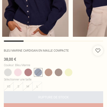
BLEU MARINE CARDIGAN EN MAILLE COMPACTE
38,00 €
Couleur
:
Bleu Marine
Sélectionner une taille
:
XS
S
M
L
RUPTURE DE STOCK