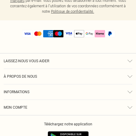
marques
par e-mail. Vous pouvez vous désabonner à tout moment. Vous
consentez également à l'utilisation de vos coordonnées conformément à
notre
Politique de confidentialité.
LAISSEZ-NOUS VOUS AIDER
Assistance
À PROPOS DE NOUS
Retours
À Notre Sujet
Guide Des Tailles
INFORMATIONS
PLT Réduction pour les étudiants
Livraison
Conditions Générales
Diversité
Royalty
MON COMPTE
Politique De Confidentialité
Klarna
Cookies
Informations Sur L’App PLT
Réduction étudiant - Student Beans
Téléchargez notre application
Historique