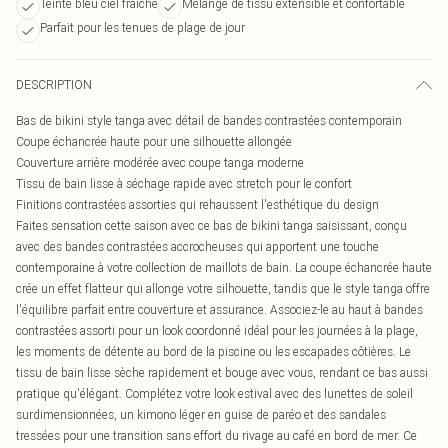
Teinte bleu ciel fraîche
Mélange de tissu extensible et confortable
Parfait pour les tenues de plage de jour
DESCRIPTION
Bas de bikini style tanga avec détail de bandes contrastées contemporain
Coupe échancrée haute pour une silhouette allongée
Couverture arrière modérée avec coupe tanga moderne
Tissu de bain lisse à séchage rapide avec stretch pour le confort
Finitions contrastées assorties qui rehaussent l'esthétique du design
Faites sensation cette saison avec ce bas de bikini tanga saisissant, conçu
avec des bandes contrastées accrocheuses qui apportent une touche
contemporaine à votre collection de maillots de bain. La coupe échancrée haute
crée un effet flatteur qui allonge votre silhouette, tandis que le style tanga offre
l'équilibre parfait entre couverture et assurance. Associez-le au haut à bandes
contrastées assorti pour un look coordonné idéal pour les journées à la plage,
les moments de détente au bord de la piscine ou les escapades côtières. Le
tissu de bain lisse sèche rapidement et bouge avec vous, rendant ce bas aussi
pratique qu'élégant. Complétez votre look estival avec des lunettes de soleil
surdimensionnées, un kimono léger en guise de paréo et des sandales
tressées pour une transition sans effort du rivage au café en bord de mer. Ce