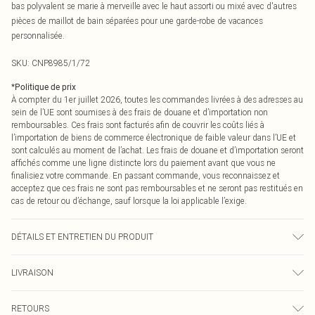
bas polyvalent se marie à merveille avec le haut assorti ou mixé avec d'autres
pièces de maillot de bain séparées pour une garde-robe de vacances
personnalisée.
SKU:
CNP8985/1/72
*
Politique de prix
À compter du 1er juillet 2026, toutes les commandes livrées à des adresses au
sein de l’UE sont soumises à des frais de douane et d’importation non
remboursables. Ces frais sont facturés afin de couvrir les coûts liés à
l’importation de biens de commerce électronique de faible valeur dans l’UE et
sont calculés au moment de l’achat. Les frais de douane et d’importation seront
affichés comme une ligne distincte lors du paiement avant que vous ne
finalisiez votre commande. En passant commande, vous reconnaissez et
acceptez que ces frais ne sont pas remboursables et ne seront pas restitués en
cas de retour ou d’échange, sauf lorsque la loi applicable l’exige.
DÉTAILS ET ENTRETIEN DU PRODUIT
85% Polyamide, 15% Élasthanne Veuillez noter : en raison du tissu utilisé, la
LIVRAISON
couleur peut déteindre.
Livraison standard France
€2.99
RETOURS