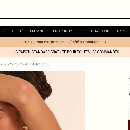
ROBES
ÉTÉ
TENDANCES
ENSEMBLES
TOPS
CHAUSSURES ET ACCES
Ce site contient du contenu généré ou modifié par IA.
LIVRAISON STANDARD GRATUITE POUR TOUTES LES COMMANDES
is
>
Hauts De Bikini À Armature
C
S