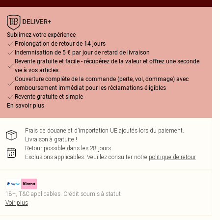
Sublimez votre expérience
Prolongation de retour de 14 jours
Indemnisation de 5 € par jour de retard de livraison
Revente gratuite et facile - récupérez de la valeur et offrez une seconde
vie à vos articles.
Couverture complète de la commande (perte, vol, dommage) avec
remboursement immédiat pour les réclamations éligibles
Revente gratuite et simple
En savoir plus
Frais de douane et d’importation UE ajoutés lors du paiement.
Livraison à gratuite !
Retour possible dans les 28 jours
Exclusions applicables.
Veuillez consulter notre
politique de retour
18+, T&C applicables. Crédit soumis à statut
Voir plus