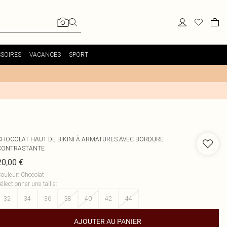
SOIRES
VACANCES
SPORT
CHOCOLAT HAUT DE BIKINI À ARMATURES AVEC BORDURE
CONTRASTANTE
20,00 €
ouleur
:
Chocolat
électionner une taille
:
32
34
36
38
40
42
44
AJOUTER AU PANIER