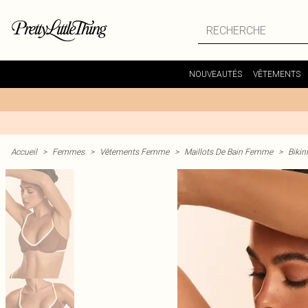
NOUVEAUTÉS
VÊTEMENTS
Accueil
>
Femmes
>
Vêtements Femme
>
Maillots De Bain Femme
>
Bikin